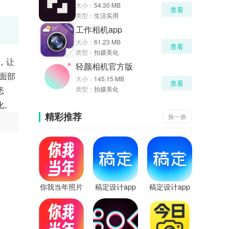
大小：
54.30 MB
查看
类型：
生活实用
工作相机app
大小：
61.23 MB
查看
类型：
拍摄美化
，让
轻颜相机官方版
面部
大小：
145.15 MB
查看
恶
类型：
拍摄美化
化。
精彩推荐
换一换
你我当年照片
稿定设计app
稿定设计app
修复软件
免费版