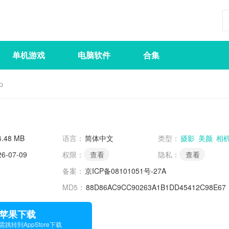
单机游戏
电脑软件
合集
p
4.48 MB
语言：
简体中文
类型：
摄影
美颜
相
26-07-09
权限：
查看
隐私：
查看
司
备案：
京ICP备08101051号-27A
MD5：
88D86AC9CC90263A1B1DD45412C98E67
苹果下载
需跳转到AppStore下载