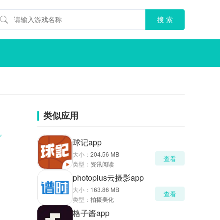
类似应用
机
球记app
大小：
204.56 MB
查看
类型：
资讯阅读
photoplus云摄影app
大小：
163.86 MB
查看
类型：
拍摄美化
格子酱app