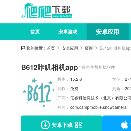
安卓应用
首页
安卓游戏
您的位置：
首页
安卓应用
摄影
B612咔叽相机ap
B612咔叽相机app
全能的美颜相机软件
版本：
15.2.6
大小：
27
授权：
免费
更新：
20
厂商：
亿睿科信息技术（北京）有限公
包名：
com.campmobile.snowcamera
安卓下载