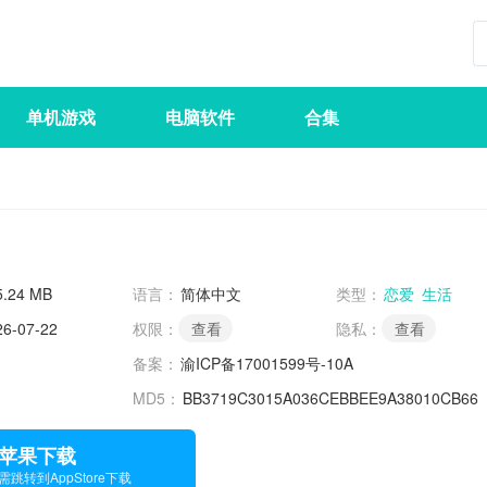
单机游戏
电脑软件
合集
5.24 MB
语言：
简体中文
类型：
恋爱
生活
26-07-22
权限：
查看
隐私：
查看
备案：
渝ICP备17001599号-10A
MD5：
BB3719C3015A036CEBBEE9A38010CB66
苹果下载
需跳转到AppStore下载