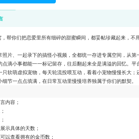
言
窝，帮你们把恋爱里所有细碎的甜蜜瞬间，都妥帖珍藏起来，不
常照片、一起录下的搞怪小视频，全都统一存进专属空间，从第
的点滴小事都能一一标记留存，往后翻起来全是满溢的回忆。平
一只软萌虚拟宠物，每天轮流投喂互动，看着小宠物慢慢长大；
小细节一点点填满，在日常互动里慢慢培养独属于你们的默契。
留言内容；
数；
照；
时展示具体的天数；
也可以查看拥有的金币数；