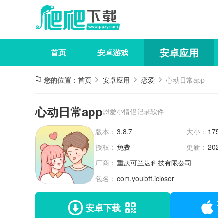
安卓应用
首页
安卓游戏
您的位置：
首页
安卓应用
恋爱
心动日常app
心动日常app
恩爱小情侣记录软件
版本：
3.8.7
大小：
17
授权：
免费
更新：
20
厂商：
重庆可兰达科技有限公司
包名：
com.youloft.icloser
安卓下载