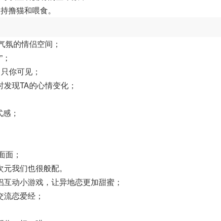
支持撸猫和喂食。
气氛的情侣空间；
”；
，只你可见；
发现TA的心情变化；
式感；
面面；
次元我们也很般配。
侣互动小游戏，让异地恋更加甜蜜；
交流恋爱经；