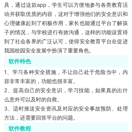
具，通过这款app，学生可以方便地参与各类教育活
动并获取优质的内容，这对于增强他们的安全意识和
心理健康起到了积极作用，家长也能通过平台了解孩
子的情况，与学校进行有效沟通，这样的功能设置得
到了社会各界的广泛认可，使得安全教育平台在促进
我国校园安全发展中扮演了重要角色。
软件特色
1、学习各种安全措施，不让自己处于危险当中，内
容非常丰富的，功能也很丰富。
2、提高自己的安全意识，学习技能，如果真的出什
么意外可以及时的自救。
3、适时推送安全资讯及对应的安全事故预防、处理
方法，还需要回答平台的问题。
软件教程