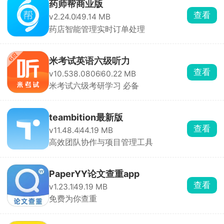
药师帮商业版
查看
v2.24.0
49.14 MB
药店智能管理实时订单处理
米考试英语六级听力
查看
v10.538.0806
60.22 MB
米考试六级考研学习 必备
teambition最新版
查看
v11.48.4
44.19 MB
高效团队协作与项目管理工具
PaperYY论文查重app
查看
v1.23.1
49.19 MB
免费为你查重