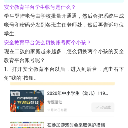
安全教育平台学生帐号是什么？
学生登陆帐号由学校批量开通通，然后会把系统生成
帐号和密码分发到各班主任老师处，然后再告诉每位
学生。
安全教育平台怎么切换账号两个小孩？
现在二孩的家庭越来越多，怎么切换两个小孩的安全
教育平台账号呢？
1、打开安全教育平台以后，进入到后台，点击右下
角“我的”按钮。