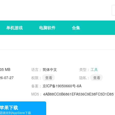
单机游戏
电脑软件
合集
.05 MB
语言：
简体中文
类型：
工具
26-07-27
权限：
查看
隐私：
查看
备案：
京ICP备19050660号-6A
MD5：
4AB88CC0B6861EFA536C9E38FC5D1D85
苹果下载
需跳转到AppStore下载