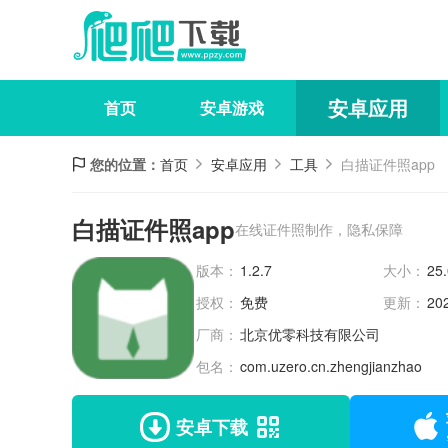
安卓应用
首页
安卓游戏
您的位置：
首页
安卓应用
工具
白描证件照app
白描证件照app
在线证件照制作，隐私保障
版本：
1.2.7
大小：
25
授权：
免费
更新：
20
厂商：
北京优零科技有限公司
包名：
com.uzero.cn.zhengjianzhao
安卓下载