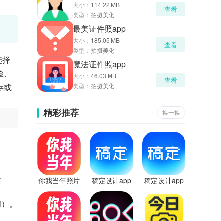
大小：
114.22 MB
查看
类型：
拍摄美化
最美证件照app
大小：
185.05 MB
查看
类型：
拍摄美化
选择
魔法证件照app
脸、
大小：
46.03 MB
查看
存或
类型：
拍摄美化
精彩推荐
换一换
。
你我当年照片
稿定设计app
稿定设计app
修复软件
免费版
i）。