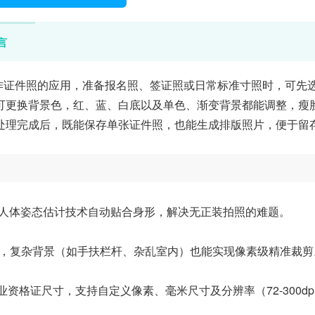
言
作证件照的应用，准备报名照、签证照或日常标准寸照时，可先
可更换背景色，红、蓝、白底以及单色、渐变背景都能调整，瘦
处理完成后，既能保存单张证件照，也能生成排版照片，便于留
过人体姿态估计技术自动贴合身形，解决无正装拍照的难题。
缘，复杂背景（如手扶栏杆、杂乱室内）也能实现像素级精准裁剪
职业资格证尺寸，支持自定义像素、毫米尺寸及分辨率（72-300dp