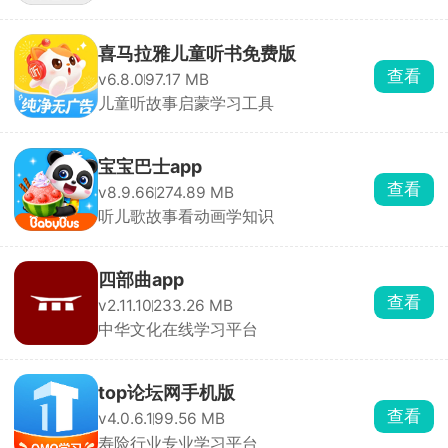
喜马拉雅儿童听书免费版
查看
v6.8.0
97.17 MB
儿童听故事启蒙学习工具
宝宝巴士app
查看
v8.9.66
274.89 MB
听儿歌故事看动画学知识
四部曲app
查看
v2.11.10
233.26 MB
中华文化在线学习平台
top论坛网手机版
查看
v4.0.6.1
99.56 MB
寿险行业专业学习平台