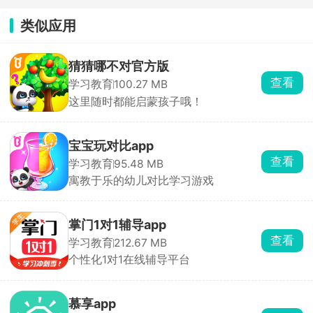
类似应用
猜猜哪不对官方版
查看
学习教育
100.27 MB
这里随时都能启蒙孩子哦！
宝宝玩对比app
查看
学习教育
95.48 MB
寓教于乐的幼儿对比学习游戏
掌门1对1辅导app
查看
学习教育
212.67 MB
个性化1对1在线辅导平台
慕享app