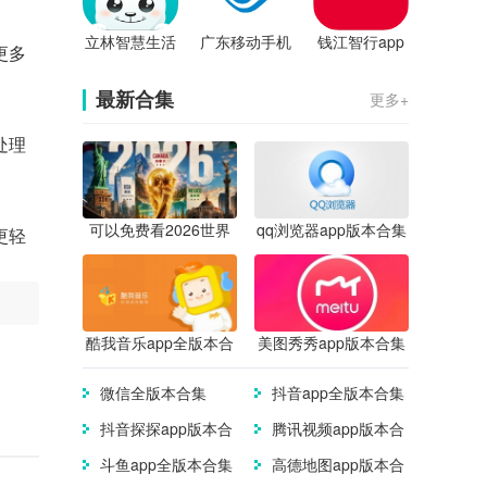
立林智慧生活
广东移动手机
钱江智行app
更多
app
营业厅app
最新合集
更多+
处理
可以免费看2026世界
qq浏览器app版本合集
更轻
杯直播的app合集
酷我音乐app全版本合
美图秀秀app版本合集
集
微信全版本合集
抖音app全版本合集
抖音探探app版本合
腾讯视频app版本合
集
集
斗鱼app全版本合集
高德地图app版本合