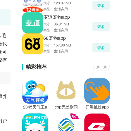
大小：
123.07 MB
查看
类型：
生活实用
麦道宠物app
大小：
36.81 MB
查看
类型：
生活实用
己毛
68宠物app
替代
大小：
157.80 MB
查看
还可
类型：
生活实用
应有
精彩推荐
换一换
领养
2345天气王a
cpp无差别同
开屏跳过app
pp
人app
官方版
用户