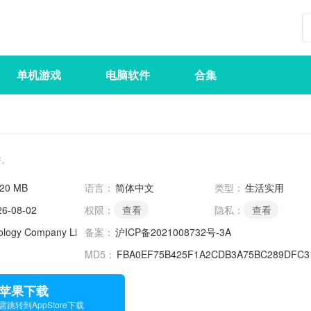
单机游戏
电脑软件
合集
件。
.20 MB
语言：
简体中文
类型：
生活实用
26-08-02
权限：
查看
隐私：
查看
ology Company Limited
备案：
沪ICP备2021008732号-3A
MD5：
FBA0EF75B425F1A2CDB3A75BC289DFC3
苹果下载
需跳转到AppStore下载