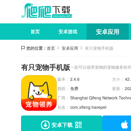
安卓应用
首页
安卓游戏
您的位置：
首页
安卓应用
有只宠物手机版
有只宠物手机版
一款可以领养宠物的宠物服务软
版本：
2.4.6
大小：
42
授权：
免费
更新：
20
厂商：
Shanghai Qifeng Network Techn
包名：
com.xifeng.havepet
安卓下载