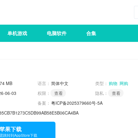
单机游戏
电脑软件
合集
.74 MB
语言：
简体中文
类型：
购物
网购
26-06-03
权限：
查看
隐私：
查看
备案：
粤ICP备2025379660号-5A
35CB7B1273C5DB99AB58E5B06CA4BA
苹果下载
需跳转到AppStore下载