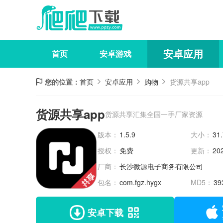
安卓应用
首页
安卓游戏
您的位置：
首页
安卓应用
购物
货源共享app
货源共享app
货源共享汇集全国一手厂家资源
版本：
1.5.9
大小：
31
授权：
免费
更新：
20
厂商：
长沙微源电子商务有限公司
包名：
com.fgz.hygx
MD5：
39
安卓下载