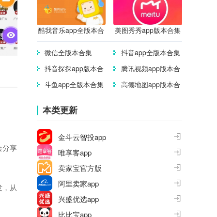
酷我音乐app全版本合
美图秀秀app版本合集
集
微信全版本合集
抖音app全版本合集
抖音探探app版本合
腾讯视频app版本合
集
集
斗鱼app全版本合集
高德地图app版本合
集
本类更新
金斗云智投app
会分享
唯享客app
卖家宝官方版
阿里卖家app
发，从
兴盛优选app
比比宝app