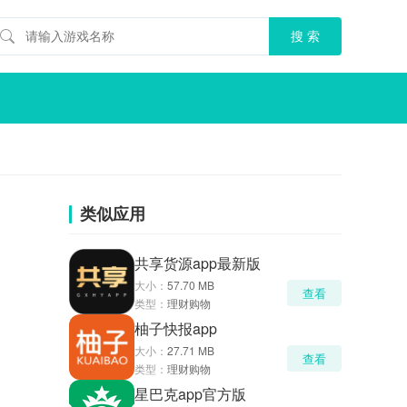
类似应用
共享货源app最新版
大小：
57.70 MB
查看
类型：
理财购物
柚子快报app
大小：
27.71 MB
查看
类型：
理财购物
星巴克app官方版