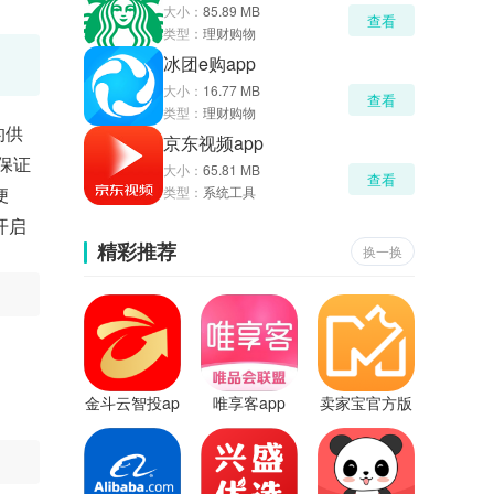
大小：
85.89 MB
查看
类型：
理财购物
冰团e购app
大小：
16.77 MB
查看
类型：
理财购物
的供
京东视频app
保证
大小：
65.81 MB
查看
便
类型：
系统工具
开启
精彩推荐
换一换
金斗云智投ap
唯享客app
卖家宝官方版
p