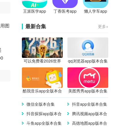
王派医学app
丁香医考app
懒人学车app
！用图
最新合集
更多+
起
0
可以免费看2026世界
qq浏览器app版本合集
杯直播的app合集
酷我音乐app全版本合
美图秀秀app版本合集
集
微信全版本合集
抖音app全版本合集
抖音探探app版本合
腾讯视频app版本合
集
集
斗鱼app全版本合集
高德地图app版本合