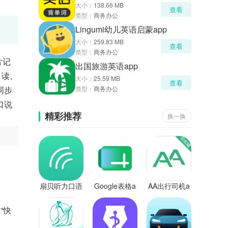
大小：
138.66 MB
查看
类型：
商务办公
Lingumi幼儿英语启蒙app
大小：
259.83 MB
查看
类型：
商务办公
片记
出国旅游英语app
、读、
大小：
25.59 MB
查看
同步
类型：
商务办公
口说
精彩推荐
换一换
扇贝听力口语
Google表格a
AA出行司机a
官方版
pp
pp
“快