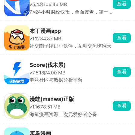
查看
v5.4.8
106.46 MB
7x24小时财经快报，全面覆盖，第一
时间为您提供
布丁漫画app
查看
v1.12
34.87 MB
社交圈子结识小伙伴，互动交流嗨翻天
Score(伐木累)
查看
v7.5.18
74.00 MB
电竞社区与数据分析平台
漫蛙(manwa)正版
查看
v1.16
78.51 MB
海量漫画资源二次元爱好者必备
笨鸟漫画