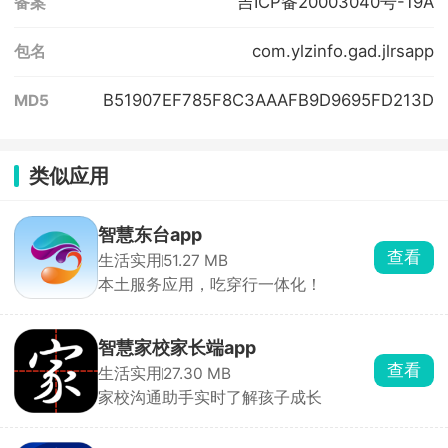
吉ICP备20003040号-19A
备案
com.ylzinfo.gad.jlrsapp
包名
B51907EF785F8C3AAAFB9D9695FD213D
MD5
类似应用
智慧东台app
查看
生活实用
51.27 MB
本土服务应用，吃穿行一体化！
智慧家校家长端app
查看
生活实用
27.30 MB
家校沟通助手实时了解孩子成长