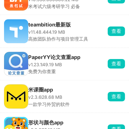
米考试六级考研学习 必备
teambition最新版
查看
v11.48.4
44.19 MB
高效团队协作与项目管理工具
PaperYY论文查重app
查看
v1.23.1
49.19 MB
免费为你查重
米课圈app
查看
v2.3.6
28.68 MB
一款学习外贸的软件
形状与颜色app
查看