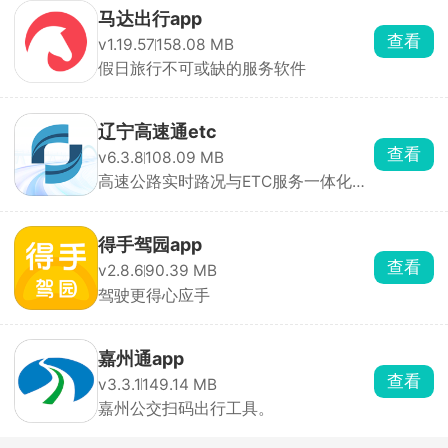
马达出行app
查看
v1.19.57
158.08 MB
假日旅行不可或缺的服务软件
辽宁高速通etc
查看
v6.3.8
108.09 MB
高速公路实时路况与ETC服务一体化应
用
得手驾园app
查看
v2.8.6
90.39 MB
驾驶更得心应手
嘉州通app
查看
v3.3.1
149.14 MB
嘉州公交扫码出行工具。