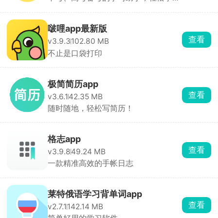
课程知识，掌握考点重点
啵哩app最新版
查看
v3.9.3
102.80 MB
不止是口袋打印
极简简历app
查看
v3.6.1
42.35 MB
随时随地，轻松写简历！
格志app
查看
v3.9.8
49.24 MB
一款精准高效的手帐日志
莱特俄语学习背单词app
查看
v2.7.1
142.14 MB