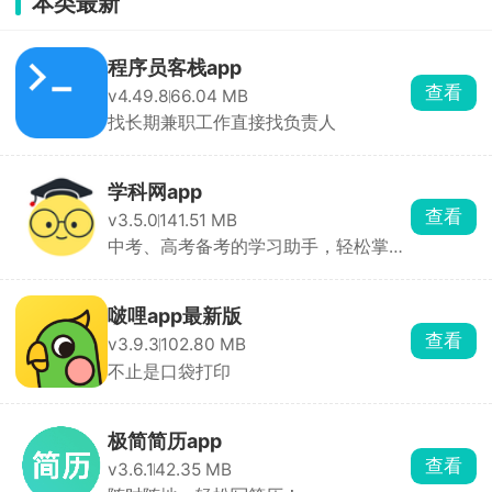
本类最新
程序员客栈app
查看
v4.49.8
66.04 MB
找长期兼职工作直接找负责人
学科网app
查看
v3.5.0
141.51 MB
中考、高考备考的学习助手，轻松掌握
课程知识，掌握考点重点
啵哩app最新版
查看
v3.9.3
102.80 MB
不止是口袋打印
极简简历app
查看
v3.6.1
42.35 MB