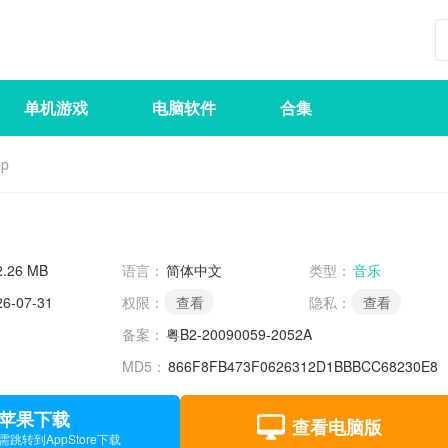
单机游戏
电脑软件
合集
p
2.26 MB
语言：
简体中文
类型：
音乐
26-07-31
权限：
查看
隐私：
查看
备案：
粤B2-20090059-2052A
MD5：
866F8FB473F0626312D1BBBCC68230E8
苹果下载
查看电脑版
需跳转到AppStore下载