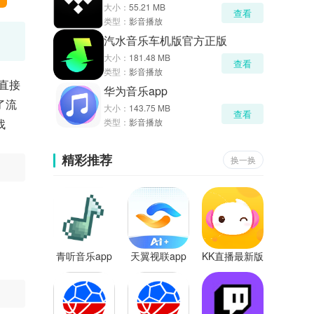
大小：
55.21 MB
查看
类型：
影音播放
汽水音乐车机版官方正版
大小：
181.48 MB
查看
类型：
影音播放
直接
华为音乐app
了流
大小：
143.75 MB
查看
找
类型：
影音播放
精彩推荐
换一换
青听音乐app
天翼视联app
KK直播最新版