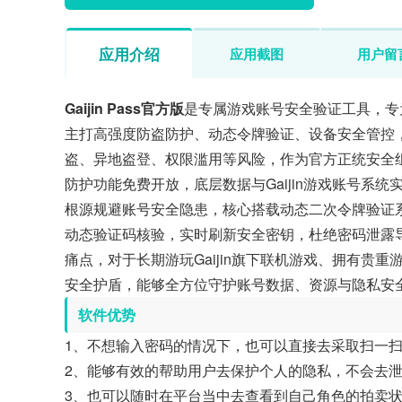
应用介绍
应用截图
用户留
Gaijin Pass官方版
是专属游戏账号安全验证工具，专为
主打高强度防盗防护、动态令牌验证、设备安全管控，是
盗、异地盗登、权限滥用等风险，作为官方正统安全
防护功能免费开放，底层数据与Gaijin游戏账号
根源规避账号安全隐患，核心搭载动态二次令牌验证
动态验证码核验，实时刷新安全密钥，杜绝密码泄露
痛点，对于长期游玩Gaijin旗下联机游戏、拥有贵重游
安全护盾，能够全方位守护账号数据、资源与隐私安
软件优势
1、不想输入密码的情况下，也可以直接去采取扫一
2、能够有效的帮助用户去保护个人的隐私，不会去
3、也可以随时在平台当中去查看到自己角色的拍卖