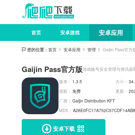
安卓应用
首页
安卓游戏
您的位置：
首页
安卓应用
管理
Gaijin Pass官方
Gaijin Pass官方版
游戏账号安全管理与资讯获
版本：
1.3.5
大小：
34
授权：
免费
更新：
20
厂商：
Gaijin Distribution KFT
MD5：
A28E0FC17A752C57CDF14AB
安卓下载