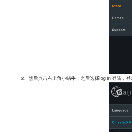
2、然后点击右上角小蜗牛，之后选择log in 登陆，登