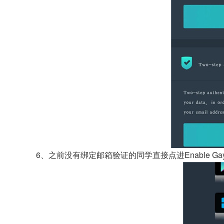
6、之前没有绑定邮箱验证的同学直接点进Enable Gayjin 