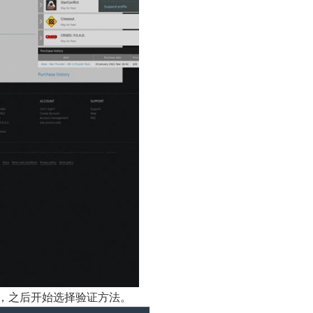
6，之后开始选择验证方法。