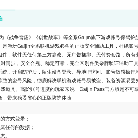
言
《战争雷霆》《创世战车》等全系Gaijin旗下游戏账号保驾护
游玩Gaijin全系联机游戏必备的正版安全辅助工具，杜绝账
组件，软件无任何第三方篡改、无广告捆绑、无付费套路，所有
系统实时同步，安全合规、稳定可靠，完全区别各类杂牌验证辅助工
系统，开启防护后，陌生设备登录、异地IP访问、账号敏感操作
导致的盗号风险，彻底解决联机游戏账号易被盗、装备资源易丢
戏道具、高阶账号进度的玩家来说，Gaijin Pass官方版是不可
全，带来稳妥省心的正版防护体验。
扫的方式登录；
泄露任何的数据；
状态。