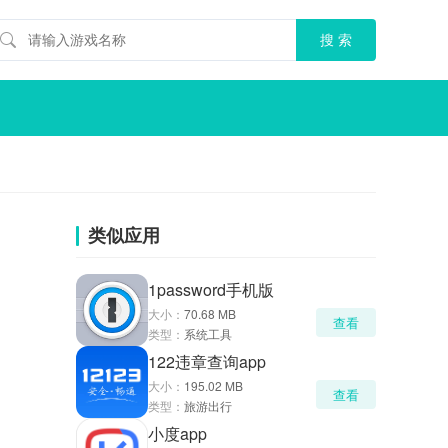
类似应用
1password手机版
大小：
70.68 MB
查看
类型：
系统工具
122违章查询app
大小：
195.02 MB
查看
类型：
旅游出行
小度app