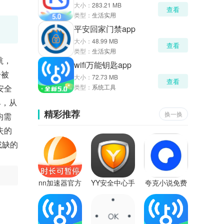
大小：
283.21 MB
查看
类型：
生活实用
平安回家门禁app
大小：
48.99 MB
查看
类型：
生活实用
航，
wifi万能钥匙app
号被
大小：
72.73 MB
查看
安全
类型：
系统工具
具，从
精彩推荐
换一换
均需
失的
或缺的
nn加速器官方
YY安全中心手
夸克小说免费
版
机版
阅读app