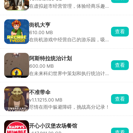
在虚拟超市经营管理，体验经商乐趣和
挑战
街机大亨
查看
610.00 MB
在街机游戏中经营自己的游乐园，吸引
并娱乐游客
阿斯特拉统治计划
查看
600.00 MB
在未来科幻世界中策划和执行统治计划
的战略游戏
不准带伞
查看
v1.1.1
215.00 MB
尽情在雨中躲避障碍，挑战高分记录！
开心小汉堡农场餐馆
查看