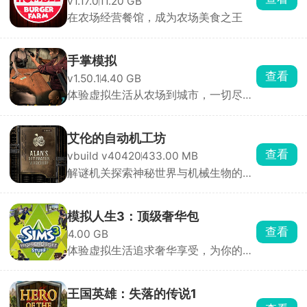
v1.17.0
11.20 GB
在农场经营餐馆，成为农场美食之王
手掌模拟
查看
v1.50.1
4.40 GB
体验虚拟生活从农场到城市，一切尽在
掌握
艾伦的自动机工坊
查看
vbuild v40420
433.00 MB
解谜机关探索神秘世界与机械生物的故
事
模拟人生3：顶级奢华包
查看
4.00 GB
体验虚拟生活追求奢华享受，为你的角
色打造一段独特的人生
王国英雄：失落的传说1