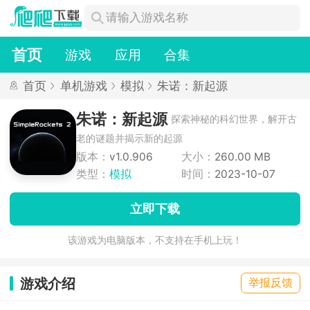
首页
游戏
应用
合集
首页
单机游戏
模拟
朱诺：新起源
朱诺：新起源
探索神秘的科幻世界，解开古
老的谜题并揭示新的起源
版本：
v1.0.906
大小：
260.00 MB
类型：
模拟
时间：
2023-10-07
立即下载
该游戏为电脑版本，不支持在手机上玩！
游戏介绍
举报反馈