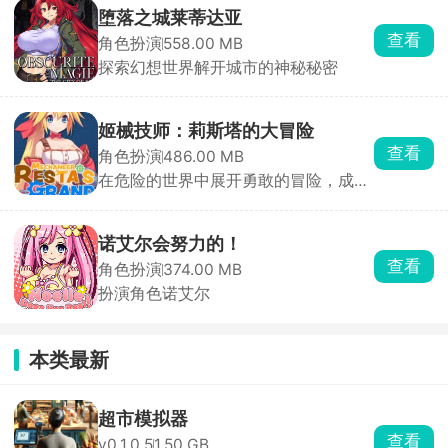
堕落之城莱蒂达亚
查看
角色扮演
558.00 MB
探索幻想世界解开城市的神秘秘密
姬械技师：莉斯塔的大冒险
查看
角色扮演
486.00 MB
在危险的世界中展开勇敢的冒险，成为
姬械技师的英雄！
诺艾尔会努力的！
查看
角色扮演
374.00 MB
扮演角色诺艾尔
本类最新
超市模拟器
查看
v0.1.0.5
1.50 GB