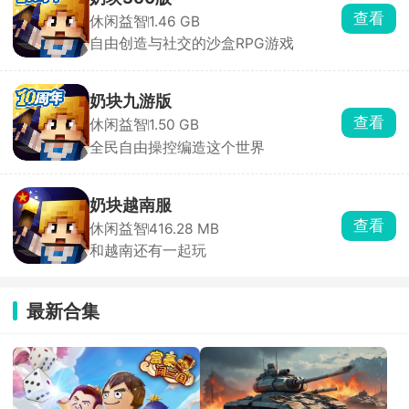
版
查看
休闲益智
1.46 GB
本
自由创造与社交的沙盒RPG游戏
这
款
国
奶块九游版
内
查看
休闲益智
1.50 GB
自
全民自由操控编造这个世界
研
的
沙
奶块越南服
盒
查看
休闲益智
416.28 MB
RPG
和越南还有一起玩
社
交
游
最新合集
戏，
尽
管
与
迷