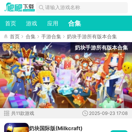
合集
首页
游戏
应用
首页
合集
手游合集
奶块手游所有版本合集
奶块手游所有版本合集
奶
共11款游戏
2025-09-23 17:08
块
查看
手
奶块国际版(Milkcraft)
游