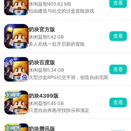
版
查看
休闲益智
405.62 MB
本
自由建造与社交的沙盒冒险游戏
合
集
奶块官方版
为
查看
玩
休闲益智
1.42 GB
家
多人在线一起开启新的冒险
们
提
奶块百度版
供
查看
丰
休闲益智
1.34 GB
富
大型沙盒RPG社交手游，创造自由无限
的
游
奶块4399版
戏
查看
休闲益智
1.45 GB
下
载
只需自由奔跑寻找快乐和满足
选
择，
奶块腾讯版
包