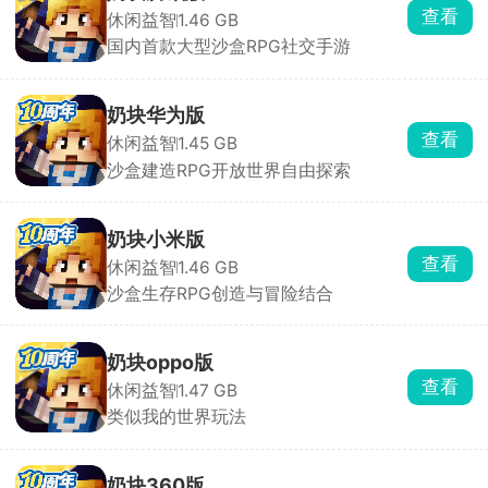
查看
休闲益智
1.46 GB
括
国内首款大型沙盒RPG社交手游
九
游
版、
奶块华为版
百
查看
休闲益智
1.45 GB
度
沙盒建造RPG开放世界自由探索
版、
腾
讯
奶块小米版
版、
查看
休闲益智
1.46 GB
苹
沙盒生存RPG创造与冒险结合
果
版
等
奶块oppo版
多
查看
休闲益智
1.47 GB
个
类似我的世界玩法
渠
道
的
奶块360版