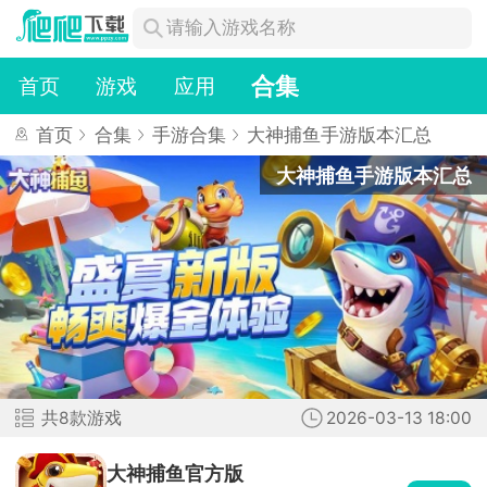
合集
首页
游戏
应用
首页
合集
手游合集
大神捕鱼手游版本汇总
大神捕鱼手游版本汇总
大
共8款游戏
2026-03-13 18:00
神
查看
捕
大神捕鱼官方版
鱼