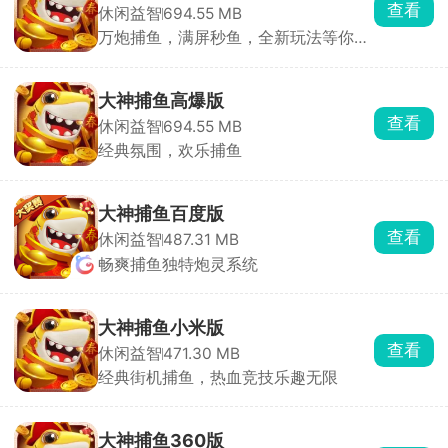
查看
是
休闲益智
694.55 MB
一
万炮捕鱼，满屏秒鱼，全新玩法等你轻
款
松捕鱼。
街
大神捕鱼高爆版
机
查看
风
休闲益智
694.55 MB
格
经典氛围，欢乐捕鱼
手
机
大神捕鱼百度版
捕
查看
休闲益智
487.31 MB
鱼
游
畅爽捕鱼独特炮灵系统
戏，
拥
大神捕鱼小米版
有
查看
休闲益智
471.30 MB
多
经典街机捕鱼，热血竞技乐趣无限
种
版
本
大神捕鱼360版
供