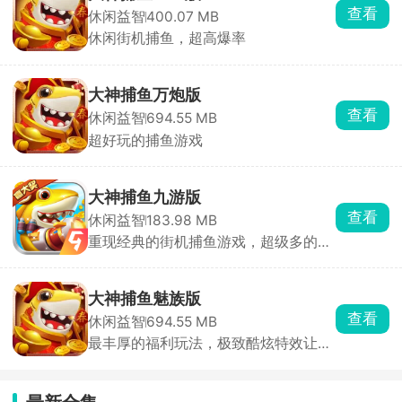
查看
休闲益智
400.07 MB
玩
休闲街机捕鱼，超高爆率
家
选
择
大神捕鱼万炮版
游
查看
休闲益智
694.55 MB
戏
超好玩的捕鱼游戏
画
面
经
大神捕鱼九游版
过
查看
休闲益智
183.98 MB
全
重现经典的街机捕鱼游戏，超级多的话
面
费让你领取。
升
级，
大神捕鱼魅族版
绚
查看
休闲益智
694.55 MB
丽
最丰厚的福利玩法，极致酷炫特效让你
的
体验
技
能