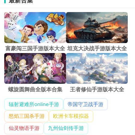
最新合集
和
特
效
让
每
次
捕
富豪闯三国手游版本大全
坦克大决战手游版本大全
捉
都
充
满
乐
趣。
螺旋圆舞曲全版本合集
王者修仙手游版本大全
玩
家
辐射避难所online手游
帝国守卫战手游
可
以
怒焰三国杀手游
欧洲卡车模拟器
在
仙灵物语手游
九州仙剑传手游
可