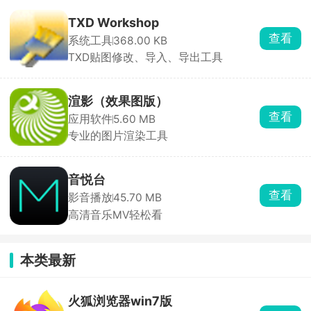
TXD Workshop
查看
系统工具
368.00 KB
TXD贴图修改、导入、导出工具
渲影（效果图版）
查看
应用软件
5.60 MB
专业的图片渲染工具
音悦台
查看
影音播放
45.70 MB
高清音乐MV轻松看
本类最新
火狐浏览器win7版