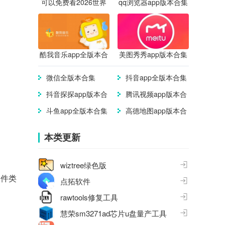
可以免费看2026世界
qq浏览器app版本合集
杯直播的app合集
酷我音乐app全版本合
美图秀秀app版本合集
集
微信全版本合集
抖音app全版本合集
抖音探探app版本合
腾讯视频app版本合
集
集
斗鱼app全版本合集
高德地图app版本合
集
本类更新
wiztree绿色版
文件类
点拓软件
rawtools修复工具
慧荣sm3271ad芯片u盘量产工具