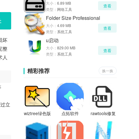
大小：
6.89 MB
查看
类型：
网络工具
Folder Size Professional
址
大小：
4.69 MB
查看
类型：
系统工具
损坏
u启动
完整
大小：
829.00 MB
查看
类型：
系统工具
术人
精彩推荐
换一换
等
经过立
wiztree绿色版
点拓软件
rawtools修复
工具