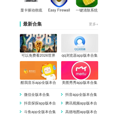
显卡驱动彻底
Easy Firewall
一键清除系统
清除器
垃圾
最新合集
更多+
可以免费看2026世界
qq浏览器app版本合集
杯直播的app合集
酷我音乐app全版本合
美图秀秀app版本合集
集
微信全版本合集
抖音app全版本合集
抖音探探app版本合
腾讯视频app版本合
集
集
斗鱼app全版本合集
高德地图app版本合