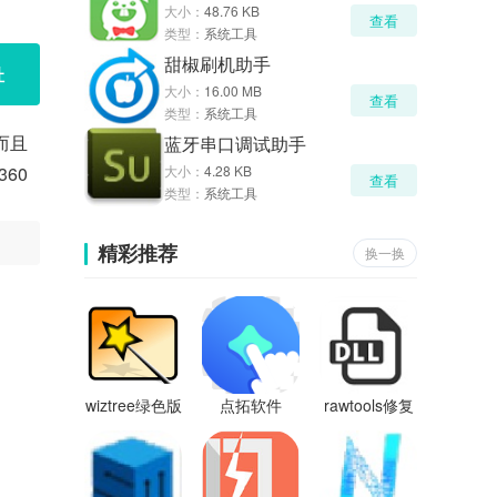
大小：
48.76 KB
查看
类型：
系统工具
甜椒刷机助手
址
大小：
16.00 MB
查看
类型：
系统工具
而且
蓝牙串口调试助手
60
大小：
4.28 KB
查看
类型：
系统工具
精彩推荐
换一换
wiztree绿色版
点拓软件
rawtools修复
工具