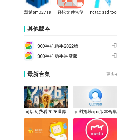
慧荣sm3271a
轻松文件恢复
netac ssd tool
d芯片u盘量产
软件
box
工具
其他版本
360手机助手2022版
360手机助手最新版
最新合集
更多+
可以免费看2026世界
qq浏览器app版本合集
杯直播的app合集