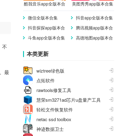
酷我音乐app全版本合
美图秀秀app版本合集
集
微信全版本合集
抖音app全版本合集
抖音探探app版本合
腾讯视频app版本合
集
集
斗鱼app全版本合集
高德地图app版本合
集
，不
本类更新
wiztree绿色版
、最
点拓软件
rawtools修复工具
慧荣sm3271ad芯片u盘量产工具
轻松文件恢复软件
netac ssd toolbox
神迹数据卫士