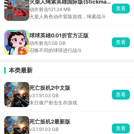
火柴人绳索英雄国际版(Stickman
查看
动作射击
121.24 MB
Rope Hero)
火柴人角色动作冒险游戏，绳索战斗
球球英雄0.01折官方正版
查看
动作射击
1.08 GB
召唤不同的球球进行战斗
本类最新
死亡扳机2中文版
查看
v3.1.5
1.03 GB
末日僵尸射击生存游戏
死亡扳机2最新版
查看
v3.1.5
1.03 GB