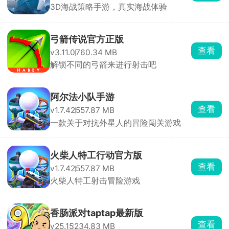
3D海战策略手游，真实海战体验
弓箭传说官方正版
查看
v3.11.0
760.34 MB
解锁不同的弓箭来进行射击吧
阿尔法小队手游
查看
v1.7.42
557.87 MB
一款关于对抗外星人的冒险闯关游戏
火柴人特工行动官方版
查看
v1.7.42
557.87 MB
火柴人特工射击冒险游戏
香肠派对taptap最新版
查看
v25.15
234.83 MB