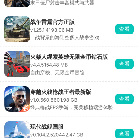
末日僵尸射击丰富模式与武器
战争雷霆官方正版
查看
v1.25.1.41
93.06 MB
二战背景的海陆空多人战争游戏
火柴人绳索英雄无限金币钻石版
查看
v4.4.5
154.48 MB
自由穿梭、无限金币冒险
穿越火线枪战王者最新版
查看
v1.0.560.860
1.98 GB
经典枪战FPS手游，完美移植端游体验
现代战舰国服
查看
v0.104.2.52044
2.47 GB