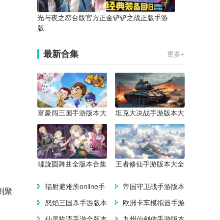
光与夜之恋台版官方正
金铲铲之战正版手游
版
最新合集
更多+
富豪闯三国手游版本大
坦克大决战手游版本大
全
全
螺旋圆舞曲全版本合集
王者修仙手游版本大全
辐射避难所online手
帝国守卫战手游版本
则聚
游版本大全
大全
怒焰三国杀手游版本
欧洲卡车模拟器手游
合集
版本合集
仙灵物语手游全版本
九州仙剑传手游版本