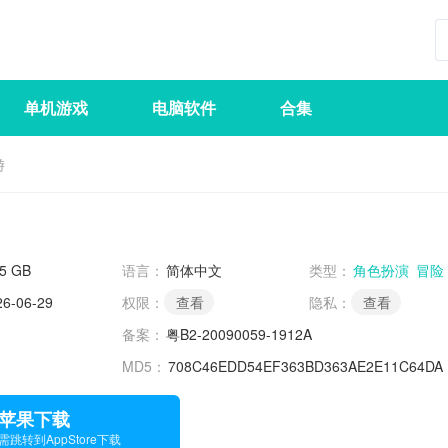
单机游戏
电脑软件
合集
游
45 GB
语言：
简体中文
类型：
角色扮演
冒险
26-06-29
权限：
查看
隐私：
查看
备案：
粤B2-20090059-1912A
MD5：
708C46EDD54EF363BD363AE2E11C64DA
苹果下载
需跳转到AppStore下载