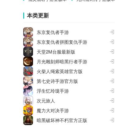
合集
大全
本类更新
东京复仇者手游
东京复仇者拼图复仇手游
天堂2M台服最新版
月光雕刻师暗黑行者手游
火柴人绳索英雄官方版
第七史诗手游官方版
浮生忆玲珑手游
次元旅人
魔力大对决手游
暗黑破坏神不朽官方正版