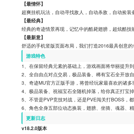
【最情怀】
超爽挂机玩法，自动寻找敌人，自动杀敌，自动捡装
【最经典】
经典的奇迹情景再现，记忆中的酷毙翅膀，超炫酷技能
【最新意】
舒适的手机竖版页面布局，我们打造2016最具创意
游戏特色
1、在保留经典元素的基础上，游戏画面将华丽提升
2、全自由点对点交易，极品装备、稀有宝石全开放
3、奇迹MU官方正版手游，将曾经玩家最喜欢的诸多
4、极品装备、祝福宝石全随机掉落，给你真正打宝
5、不管是PVP竞技对战，还是PVE闯关打BOSS
6、角色全身五部位动态换装，翅膀、坐骑、魂器、
更新日志
v18.2.0版本