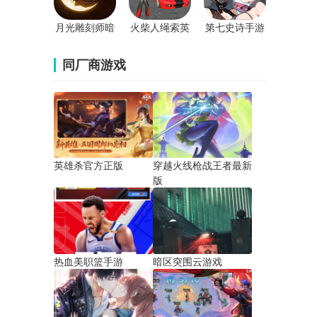
月光雕刻师暗
火柴人绳索英
第七史诗手游
黑行者手游
雄官方版
官方版
同厂商游戏
英雄杀官方正版
穿越火线枪战王者最新
版
热血美职篮手游
暗区突围云游戏