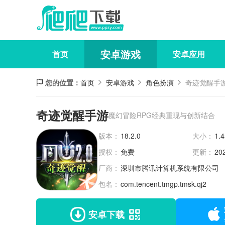
安卓游戏
首页
安卓应用
您的位置：
首页
安卓游戏
角色扮演
奇迹觉醒手
奇迹觉醒手游
魔幻冒险RPG经典重现与创新结合
版本：
18.2.0
大小：
1.
授权：
免费
更新：
20
厂商：
深圳市腾讯计算机系统有限公司
包名：
com.tencent.tmgp.tmsk.qj2
安卓下载