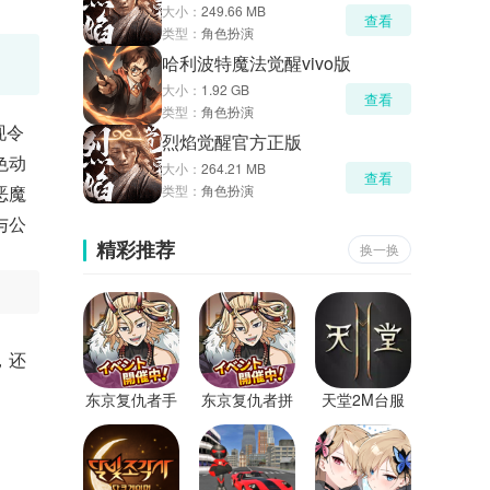
大小：
249.66 MB
查看
类型：
角色扮演
哈利波特魔法觉醒vivo版
大小：
1.92 GB
查看
类型：
角色扮演
现令
烈焰觉醒官方正版
色动
大小：
264.21 MB
查看
恶魔
类型：
角色扮演
与公
精彩推荐
换一换
，还
东京复仇者手
东京复仇者拼
天堂2M台服
游
图复仇手游
最新版