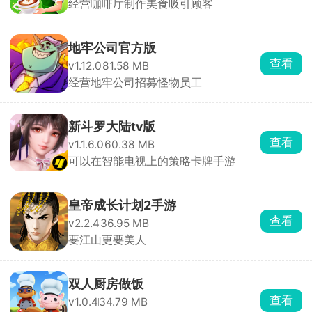
经营咖啡厅制作美食吸引顾客
地牢公司官方版
查看
v1.12.0
81.58 MB
经营地牢公司招募怪物员工
新斗罗大陆tv版
查看
v1.1.6.0
60.38 MB
可以在智能电视上的策略卡牌手游
皇帝成长计划2手游
查看
v2.2.4
36.95 MB
要江山更要美人
双人厨房做饭
查看
v1.0.4
34.79 MB