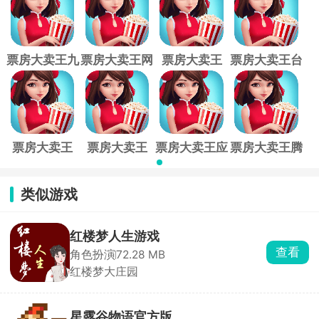
票房大卖王九
票房大卖王网
票房大卖王
票房大卖王台
游版
易版
360版
版
票房大卖王
票房大卖王
票房大卖王应
票房大卖王腾
qq版
vivo版
用宝版
讯版
类似游戏
红楼梦人生游戏
查看
角色扮演
72.28 MB
红楼梦大庄园
星露谷物语官方版