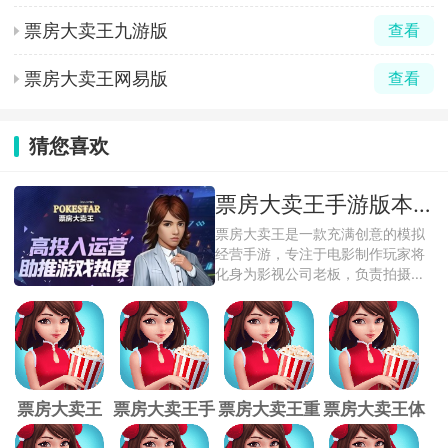
票房大卖王九游版
查看
票房大卖王网易版
查看
猜您喜欢
票房大卖王手游版本大全
票房大卖王是一款充满创意的模拟
经营手游，专注于电影制作玩家将
化身为影视公司老板，负责拍摄各
种类型的影 ...
票房大卖王
票房大卖王手
票房大卖王重
票房大卖王体
3D版
游官方版
置版
验服