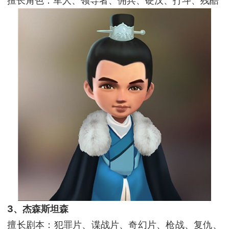
擅长角色：军人、领导者、佣兵、硬汉、打斗、残酷
3、杰森斯坦森
擅长剧本：犯罪片、谍战片、奇幻片、枪战、复仇、