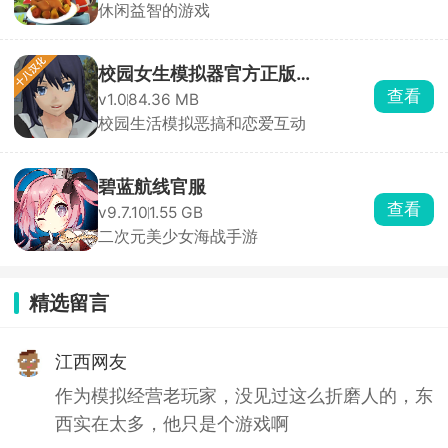
休闲益智的游戏
校园女生模拟器官方正版
查看
v1.0
84.36 MB
(SchoolGirls Simulator)
校园生活模拟恶搞和恋爱互动
碧蓝航线官服
查看
v9.7.10
1.55 GB
二次元美少女海战手游
精选留言
江西网友
作为模拟经营老玩家，没见过这么折磨人的，东
西实在太多，他只是个游戏啊