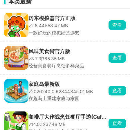
本类最新
房东模拟器官方正版
查看
v2.8.44
558.47 MB
一款好玩的模拟经营游戏
风味美食街官方版
查看
v3.7.3
385.35 MB
经营美食餐厅烹饪多样菜品
家庭岛最新版
查看
v2026240.0.92844
345.01 MB
在荒岛上重建家庭与家园
咖啡厅大作战烹饪餐厅手游(Cafe
查看
v14.0.1
237.48 MB
Panic)