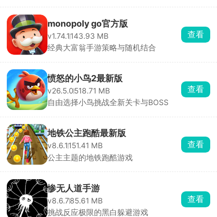
monopoly go官方版
查看
v1.74.1
143.93 MB
经典大富翁手游策略与随机结合
愤怒的小鸟2最新版
查看
v26.5.0
518.71 MB
自由选择小鸟挑战全新关卡与BOSS
地铁公主跑酷最新版
查看
v8.6.1
151.41 MB
公主主题的地铁跑酷游戏
惨无人道手游
查看
v8.6.7
85.61 MB
挑战反应极限的黑白躲避游戏