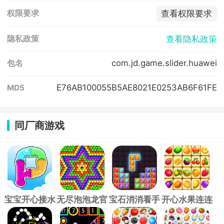
查看权限要求
权限要求
查看隐私政策
隐私政策
com.jd.game.slider.huawei
包名
E76AB100055B5AE8021E0253AB6F61FE
MD5
同厂商游戏
宝宝开心接水
无尽泡泡龙官
宝石消消看手
开心水果连连
管手游
方版
游
看手游