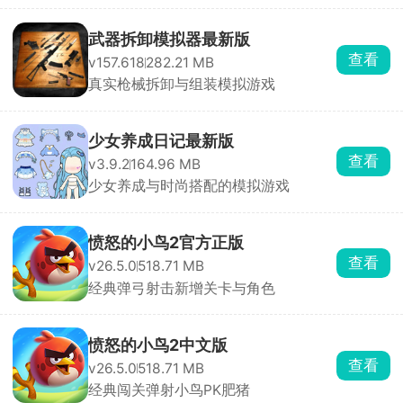
武器拆卸模拟器最新版
查看
v157.618
282.21 MB
真实枪械拆卸与组装模拟游戏
少女养成日记最新版
查看
v3.9.2
164.96 MB
少女养成与时尚搭配的模拟游戏
愤怒的小鸟2官方正版
查看
v26.5.0
518.71 MB
经典弹弓射击新增关卡与角色
愤怒的小鸟2中文版
查看
v26.5.0
518.71 MB
经典闯关弹射小鸟PK肥猪