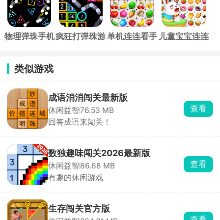
物理弹珠手机
疯狂打弹珠游
单机连连看手
儿童宝宝连连
版
戏
机版
看最新版
类似游戏
成语消消闯关最新版
查看
休闲益智
76.53 MB
回答成语来闯关！
数独趣味闯关2026最新版
查看
休闲益智
86.68 MB
有趣的休闲游戏
生存闯关官方版
查看