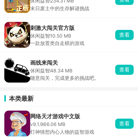
休闲益智
234.31 MB
末日废土中的生存解谜挑战
刺激大闯关官方版
查看
休闲益智
10.50 MB
一款放置类自走棋的游戏
画线来闯关
查看
休闲益智
48.34 MB
随意闯关，完成更多的挑战吧。
本类最新
网络天才游戏中文版
查看
v9.1.9
66.06 MB
灯神猜想内心人物的益智游戏