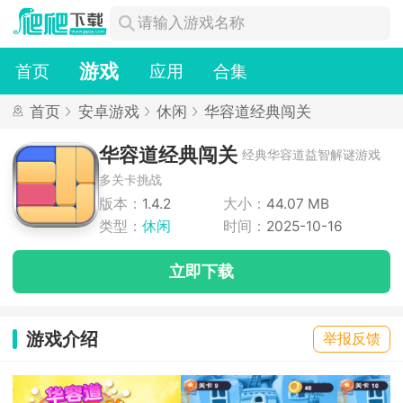
游戏
首页
应用
合集
首页
安卓游戏
休闲
华容道经典闯关
华容道经典闯关
经典华容道益智解谜游戏
多关卡挑战
版本：
1.4.2
大小：
44.07 MB
类型：
休闲
时间：
2025-10-16
立即下载
游戏介绍
举报反馈