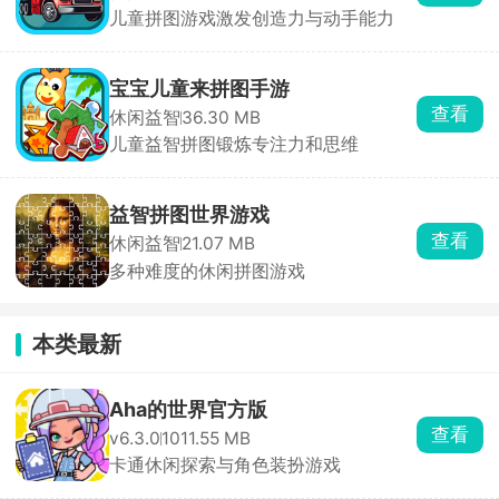
儿童拼图游戏激发创造力与动手能力
宝宝儿童来拼图手游
查看
休闲益智
36.30 MB
儿童益智拼图锻炼专注力和思维
益智拼图世界游戏
查看
休闲益智
21.07 MB
多种难度的休闲拼图游戏
本类最新
Aha的世界官方版
查看
v6.3.0
1011.55 MB
卡通休闲探索与角色装扮游戏