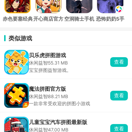
赤色要塞经典
开心商店官方
空洞骑士手机
恐怖奶奶5手
版
版
版
游正版
类似游戏
贝乐虎拼图游戏
查看
休闲益智
55.31 MB
宝宝拼图益智游戏。
魔法拼图官方版
查看
休闲益智
88.21 MB
一款非常受欢迎的拼图小游戏
儿童宝宝汽车拼图最新版
查看
休闲益智
47.00 MB