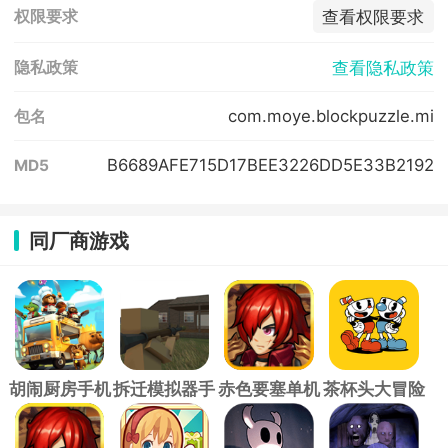
查看权限要求
权限要求
查看隐私政策
隐私政策
com.moye.blockpuzzle.mi
包名
B6689AFE715D17BEE3226DD5E33B2192
MD5
同厂商游戏
胡闹厨房手机
拆迁模拟器手
赤色要塞单机
茶杯头大冒险
版
游
版
官方正版