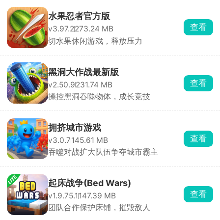
水果忍者官方版
查看
v3.97.2
273.24 MB
切水果休闲游戏，释放压力
黑洞大作战最新版
查看
v2.50.9
231.74 MB
操控黑洞吞噬物体，成长竞技
拥挤城市游戏
查看
v3.0.7
145.61 MB
吞噬对战扩大队伍争夺城市霸主
起床战争(Bed Wars)
查看
v1.9.75.1
147.39 MB
团队合作保护床铺，摧毁敌人