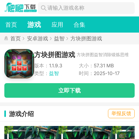
游戏
首页
应用
合集
首页
安卓游戏
益智
方块拼图游戏
方块拼图游戏
方块拼图益智消除锻炼思维
版本：
1.1.9.3
大小：
57.31 MB
类型：
益智
时间：
2025-10-17
立即下载
游戏介绍
举报反馈