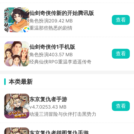
仙剑奇侠传新的开始腾讯版
查看
角色扮演
209.42 MB
重温那些熟悉的剧情
仙剑奇侠传1手机版
查看
角色扮演
403.57 MB
经典仙侠RPG重温李逍遥传奇
本类最新
东京复仇者手游
查看
v4.7.0
253.43 MB
动漫三消冒险与伙伴打击黑势力
东京复仇者拼图复仇手游