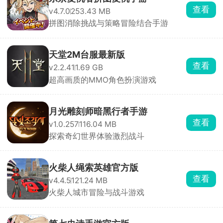
查看
v4.7.0
253.43 MB
拼图消除挑战与策略冒险结合手游
天堂2M台服最新版
查看
v2.2.41
1.69 GB
超高画质的MMO角色扮演游戏
月光雕刻师暗黑行者手游
查看
v1.0.257
116.04 MB
探索奇幻世界体验激烈战斗
火柴人绳索英雄官方版
查看
v4.4.5
121.24 MB
火柴人城市冒险与战斗游戏