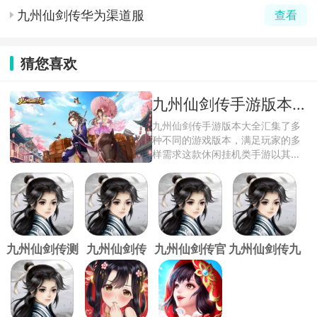
九州仙剑传华为渠道服
查看
猜您喜欢
九州仙剑传手游版本大全
九州仙剑传手游版本大全汇集了多
种不同的游戏版本，满足玩家的多
样需求这款休闲挂机类手游以其唯
美的国风画 ...
九州仙剑传测
九州仙剑传
九州仙剑传官
九州仙剑传九
试服
0.1折版
方版
游版