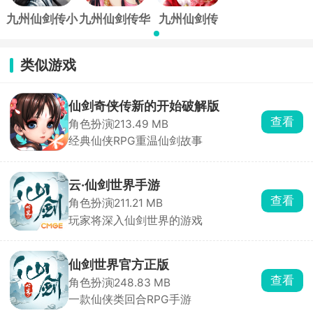
九州仙剑传小
九州仙剑传华
九州仙剑传
米渠道服
为渠道服
vivo版
类似游戏
仙剑奇侠传新的开始破解版
查看
角色扮演
213.49 MB
经典仙侠RPG重温仙剑故事
云·仙剑世界手游
查看
角色扮演
211.21 MB
玩家将深入仙剑世界的游戏
仙剑世界官方正版
查看
角色扮演
248.83 MB
一款仙侠类回合RPG手游