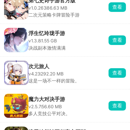
第七史诗手游官方版
查看
v1.0.263
86.63 MB
二次元策略卡牌冒险手游
浮生忆玲珑手游
查看
v1.3.8
1.55 GB
决战副本激情满满
次元旅人
查看
v4.23
292.20 MB
这是一场不一样的冒险。
魔力大对决手游
查看
v2.5.7
56.60 MB
多人竞技公平对决。