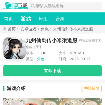
游戏
首页
应用
合集
首页
安卓游戏
角色
九州仙剑传小米渠道服
九州仙剑传小米渠道服
神装全靠刷零充
也能打天下
版本：
1.0.18
大小：
5.76 MB
类型：
角色
时间：
2026-03-17
立即下载
游戏介绍
举报反馈