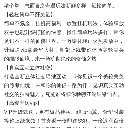
猜个拳，总而言之奇遇玩法新鲜多样，轻松简单。
【轻松简单不肝免氪】
简单不氪金，挂机高福利，放置挂机玩法，体验释放
双手也能升级打怪的快感，操作简单玩法多样，带你
见识不一样的仙侠世界。千万壕礼现正火热发放中，
升级送vip拿豪华大礼，即刻上线带你体验美轮美奂
的缥缈仙境，来一场旷世绝伦的修仙之旅。
【真实互动立体社交】
打造全新立体社交瑶池互动，带你见识一个美轮美奂
的缥缈仙境，来和你的仙侣一路为伴，见识真实互动
社交的独特魅力，究竟谁将和你驰骋江湖结缘仙界。
【高爆率送vip】
VIP升级就送，更有极品神兵、绝版仙翼、奢华时装
等你上线来领！首充返十倍即送SSR，十倍返利百倍