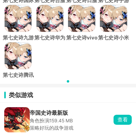
第七史诗国际
第七史诗台服
第七史诗日服
第七史诗手游
服
最新版
官方版
官方版
第七史诗九游
第七史诗华为
第七史诗vivo
第七史诗小米
版
版
渠道服
版
第七史诗腾讯
版
类似游戏
帝国史诗最新版
查看
角色扮演
159.45 MB
策略好玩的战争游戏