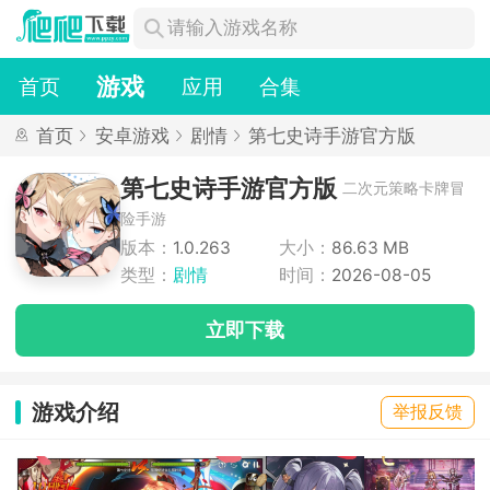
游戏
首页
应用
合集
首页
安卓游戏
剧情
第七史诗手游官方版
第七史诗手游官方版
二次元策略卡牌冒
险手游
版本：
1.0.263
大小：
86.63 MB
类型：
剧情
时间：
2026-08-05
立即下载
游戏介绍
举报反馈