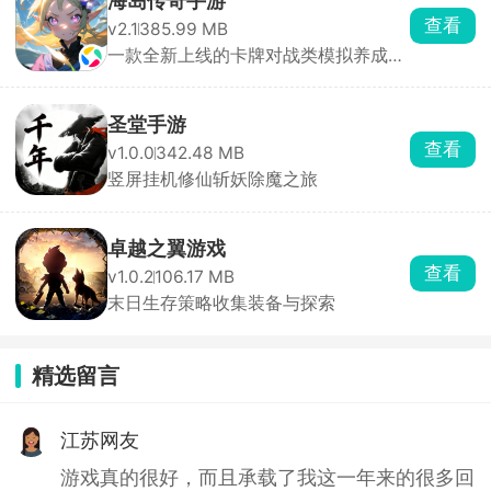
海岛传奇手游
查看
v2.1
385.99 MB
一款全新上线的卡牌对战类模拟养成游
戏
圣堂手游
查看
v1.0.0
342.48 MB
竖屏挂机修仙斩妖除魔之旅
卓越之翼游戏
查看
v1.0.2
106.17 MB
末日生存策略收集装备与探索
精选留言
江苏网友
游戏真的很好，而且承载了我这一年来的很多回