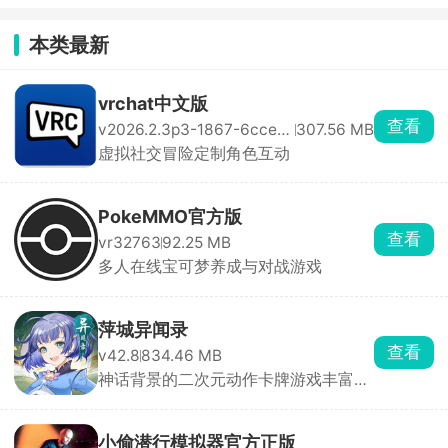
本类最新
vrchat中文版
查看
v2026.2.3p3-1867-6cce167d74-Release
307.56 MB
虚拟社交冒险定制角色互动
PokeMMO官方版
查看
vr32763
92.25 MB
多人在线宝可梦养成与对战游戏
萍城异闻录
查看
v42.8
834.46 MB
神话背景的二次元动作卡牌游戏丰富
PVP玩法
小偷潜行模拟器官方正版