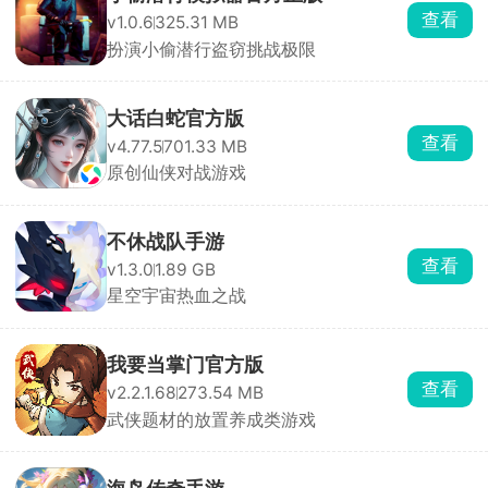
查看
v1.0.6
325.31 MB
扮演小偷潜行盗窃挑战极限
大话白蛇官方版
查看
v4.77.5
701.33 MB
原创仙侠对战游戏
不休战队手游
查看
v1.3.0
1.89 GB
星空宇宙热血之战
我要当掌门官方版
查看
v2.2.1.68
273.54 MB
武侠题材的放置养成类游戏