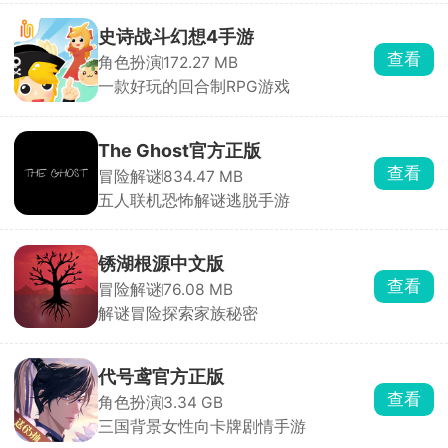
史诗战斗幻想4手游
查看
角色扮演
172.27 MB
一款好玩的回合制RPG游戏
The Ghost官方正版
查看
冒险解谜
834.47 MB
五人联机恐怖解谜逃脱手游
锈湖根源中文版
查看
冒险解谜
76.08 MB
解谜冒险探索家族秘密
代号鸢官方正版
查看
角色扮演
3.34 GB
三国背景女性向卡牌剧情手游