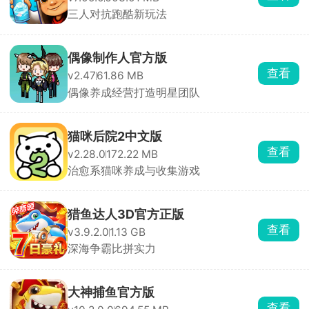
三人对抗跑酷新玩法
偶像制作人官方版
查看
v2.47
61.86 MB
偶像养成经营打造明星团队
猫咪后院2中文版
查看
v2.28.0
172.22 MB
治愈系猫咪养成与收集游戏
猎鱼达人3D官方正版
查看
v3.9.2.0
1.13 GB
深海争霸比拼实力
大神捕鱼官方版
查看