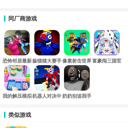
同厂商游戏
恐怖邻居最新
躲猫猫大赛手
像素射击世界
富豪闯三国官
中文版
游
官方版
方版
我的解压模拟
机器人对决中
奶奶别追我手
器官方版
文版
游
类似游戏