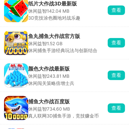
纸片大作战3D最新版
查看
休闲益智
142.04 MB
3D竞技涂色圈地对战乐趣
鱼丸捕鱼大作战官方版
查看
休闲益智
1.52 GB
休闲捕鱼手游经典玩法与创新结合
颜色大作战最新版
查看
休闲益智
243.81 MB
休闲闯关策略倍增士兵
捕鱼大作战百度版
查看
休闲益智
734.60 MB
真人联网3D捕鱼手游，竞技赚金币