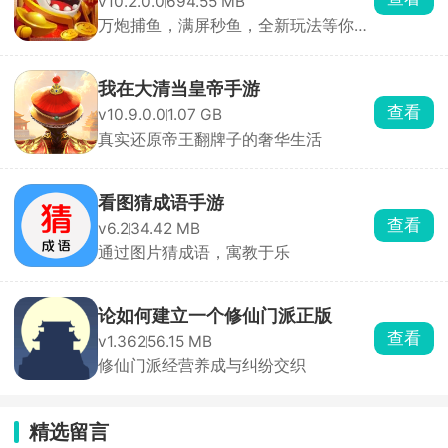
v10.2.0.0
694.55 MB
万炮捕鱼，满屏秒鱼，全新玩法等你轻
松捕鱼。
我在大清当皇帝手游
查看
v10.9.0.0
1.07 GB
真实还原帝王翻牌子的奢华生活
看图猜成语手游
查看
v6.2
34.42 MB
通过图片猜成语，寓教于乐
论如何建立一个修仙门派正版
查看
v1.362
56.15 MB
修仙门派经营养成与纠纷交织
精选留言