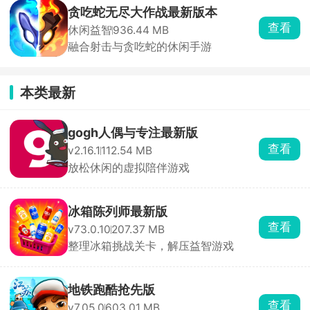
贪吃蛇无尽大作战最新版本
查看
休闲益智
936.44 MB
融合射击与贪吃蛇的休闲手游
本类最新
gogh人偶与专注最新版
查看
v2.16.1
112.54 MB
放松休闲的虚拟陪伴游戏
冰箱陈列师最新版
查看
v73.0.10
207.37 MB
整理冰箱挑战关卡，解压益智游戏
地铁跑酷抢先版
查看
v7.05.0
603.01 MB