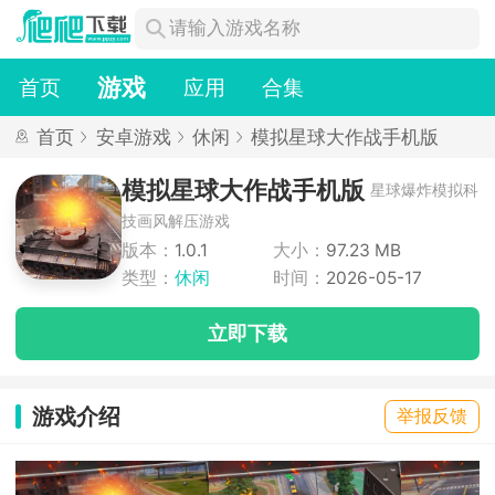
游戏
首页
应用
合集
首页
安卓游戏
休闲
模拟星球大作战手机版
模拟星球大作战手机版
星球爆炸模拟科
技画风解压游戏
版本：
1.0.1
大小：
97.23 MB
类型：
休闲
时间：
2026-05-17
立即下载
游戏介绍
举报反馈