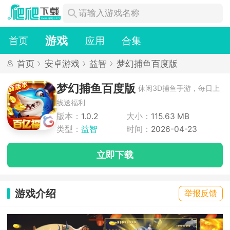
游戏
首页
应用
合集
首页
安卓游戏
益智
梦幻捕鱼百度版
梦幻捕鱼百度版
休闲3D捕鱼手游，每日上
线送福利
版本：
1.0.2
大小：
115.63 MB
类型：
益智
时间：
2026-04-23
立即下载
游戏介绍
举报反馈