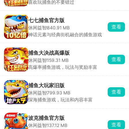
喜欢玩捕鱼的不要错过
七七捕鱼官方版
查看
休闲益智
840.91 MB
神话元素与经典街机融合的捕鱼游戏
捕鱼大决战高爆版
查看
休闲益智
159.31 MB
高爆率捕鱼游戏，玩法与奖励丰富
捕鱼大玩家旧版
查看
休闲益智
799.93 MB
深海捕鱼游戏，玩法和内容丰富
波克捕鱼官方版
查看
休闲益智
137.12 MB