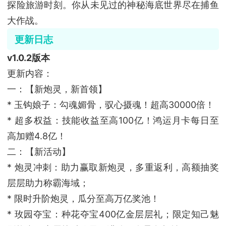
探险旅游时刻。你从未见过的神秘海底世界尽在捕鱼
大作战。
更新日志
v1.0.2版本
更新内容：
一：【新炮灵，新首领】
* 玉钩娘子：勾魂媚骨，驭心摄魂！超高30000倍！
* 超多权益：技能收益至高100亿！鸿运月卡每日至
高加赠4.8亿！
二：【新活动】
* 炮灵冲刺：助力赢取新炮灵，多重返利，高额抽奖
层层助力称霸海域；
* 限时升阶炮灵，瓜分至高万亿奖池！
* 玫园夺宝：种花夺宝400亿金层层礼；限定知己魅