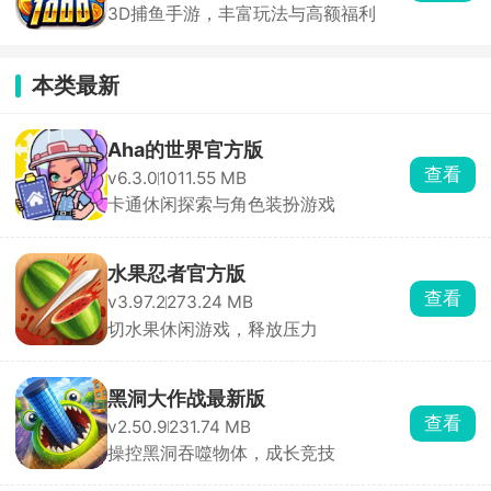
3D捕鱼手游，丰富玩法与高额福利
本类最新
Aha的世界官方版
查看
v6.3.0
1011.55 MB
卡通休闲探索与角色装扮游戏
水果忍者官方版
查看
v3.97.2
273.24 MB
切水果休闲游戏，释放压力
黑洞大作战最新版
查看
v2.50.9
231.74 MB
操控黑洞吞噬物体，成长竞技