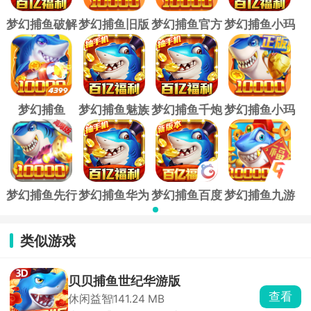
梦幻捕鱼破解
梦幻捕鱼旧版
梦幻捕鱼官方
梦幻捕鱼小玛
版
正版
丽旧版
梦幻捕鱼
梦幻捕鱼魅族
梦幻捕鱼千炮
梦幻捕鱼小玛
4399版
版
版
丽版
梦幻捕鱼先行
梦幻捕鱼华为
梦幻捕鱼百度
梦幻捕鱼九游
服
版
版
版
类似游戏
贝贝捕鱼世纪华游版
查看
休闲益智
141.24 MB