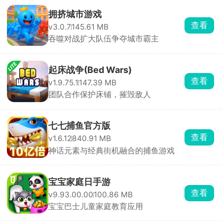
拥挤城市游戏
查看
v3.0.7
145.61 MB
吞噬对战扩大队伍争夺城市霸主
起床战争(Bed Wars)
查看
v1.9.75.1
147.39 MB
团队合作保护床铺，摧毁敌人
七七捕鱼官方版
查看
v1.6.12
840.91 MB
神话元素与经典街机融合的捕鱼游戏
宝宝家庭日手游
查看
v9.93.00.00
100.86 MB
宝宝巴士儿童家庭教育应用