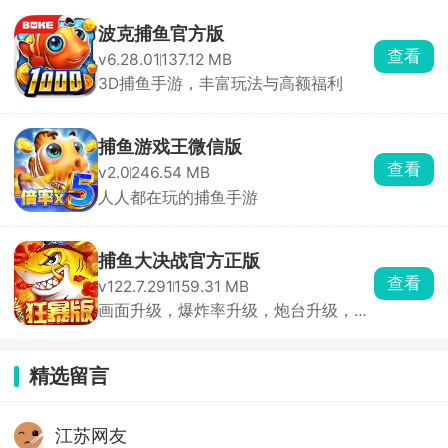
波克捕鱼官方版
查看
v6.28.01
137.12 MB
3D捕鱼手游，丰富玩法与高额福利
捕鱼游戏王微信版
查看
v2.0
246.54 MB
人人都在玩的捕鱼手游
捕鱼大决战官方正版
查看
v122.7.291
159.31 MB
画面升级，爆炸率升级，炮台升级，玩
法升级
精选留言
江苏网友