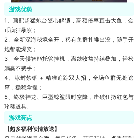
游戏优势
1、顶配超猛炮台随心解锁，高额倍率直击大鱼，金
币疯狂暴涨；
2、全新深海秘境全开，稀有鱼群扎堆出没，随手开
炮都能爆奖；
3、全天候智能托管挂机，离线收益持续叠加，轻松
躺赢不费手；
4、冰封禁锢 + 精准追踪双大招，全场鱼群无处逃
窜，稳稳拿捏；
5、终极神龙、巨型鲸鲨限时空降，击破狂撒红包与
珍稀道具。
游戏亮点
【超多福利倾情放送】