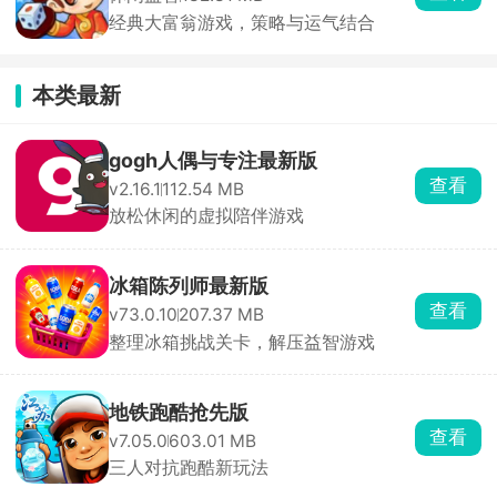
经典大富翁游戏，策略与运气结合
本类最新
gogh人偶与专注最新版
查看
v2.16.1
112.54 MB
放松休闲的虚拟陪伴游戏
冰箱陈列师最新版
查看
v73.0.10
207.37 MB
整理冰箱挑战关卡，解压益智游戏
地铁跑酷抢先版
查看
v7.05.0
603.01 MB
三人对抗跑酷新玩法