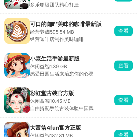
多乐够级团队精心打造
可口的咖啡美味的咖啡最新版
查看
经营养成
595.54 MB
经营咖啡店制作美味咖啡
小森生活手游最新版
查看
休闲益智
1.39 GB
感受田园生活来治愈你的心灵
彩虹堂古装官方版
查看
休闲益智
10.45 MB
自由搭配手绘古装体验中国风
大富翁4fun官方正版
查看
休闲益智
182.81 MB