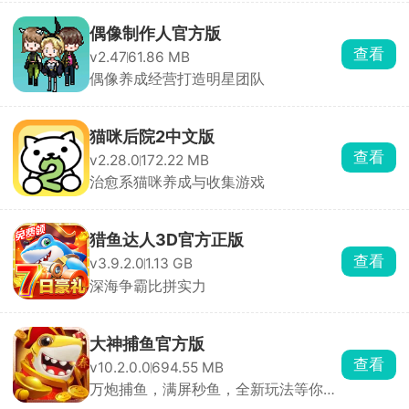
偶像制作人官方版
查看
v2.47
61.86 MB
偶像养成经营打造明星团队
猫咪后院2中文版
查看
v2.28.0
172.22 MB
治愈系猫咪养成与收集游戏
猎鱼达人3D官方正版
查看
v3.9.2.0
1.13 GB
深海争霸比拼实力
大神捕鱼官方版
查看
v10.2.0.0
694.55 MB
万炮捕鱼，满屏秒鱼，全新玩法等你轻
松捕鱼。