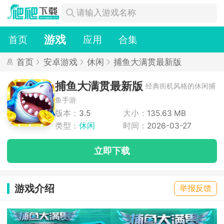
游戏
首页
应用
合集
首页
安卓游戏
休闲
捕鱼大满贯最新版
捕鱼大满贯最新版
经典街机风格的休闲捕
鱼手游
版本：
3.5
大小：
135.63 MB
类型：
休闲
时间：
2026-03-27
立即下载
游戏介绍
举报反馈