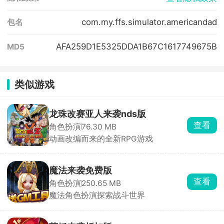
com.my.ffs.simulator.americandad
包名
AFA259D1E5325DDA1B67C1617749675B
MD5
类似游戏
龙珠改赛亚人来袭nds版
查看
角色扮演
76.30 MB
动画改编而来的全新RPG游戏
魔法来袭免费版
查看
角色扮演
250.65 MB
魔法角色扮演探索战斗世界