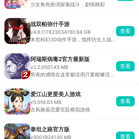
少女角色扮演探索战斗，剧情精彩
战双帕弥什手游
查看
v4.6.1.1782303478
1.94 GB
末世科幻3D动作手游，指挥仿生人战
斗
阿瑞斯病毒2官方最新版
查看
v2.2.0
501.45 MB
所有的感情在这里都没用只要能够活下
去
爱江山更爱美人游戏
查看
v5.0
16.65 MB
古风换装恋爱宫廷模拟游戏
泰坦之路官方版
查看
v50019
241.95 MB