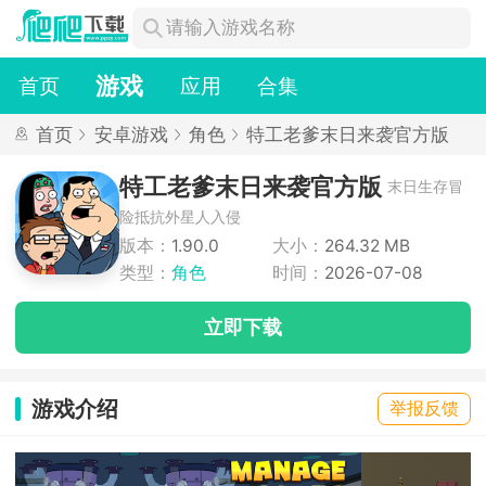
游戏
首页
应用
合集
首页
安卓游戏
角色
特工老爹末日来袭官方版
特工老爹末日来袭官方版
末日生存冒
险抵抗外星人入侵
版本：
1.90.0
大小：
264.32 MB
类型：
角色
时间：
2026-07-08
立即下载
游戏介绍
举报反馈