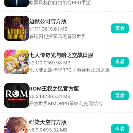
暗黑风格的自由组合RPG手游
边狱公司官方版
查看
v1.111.0
619.61 MB
管理囚犯探索暗黑冒险世界
七人传奇光与暗之交战日服
查看
v2.110.0
169.98 MB
七大罪正版卡牌RPG手游拯救王国之旅
ROM王权之忆官方版
查看
v2.5.182
365.31 MB
开放世界MMORPG策略与交易结合
绯染天空官方版
查看
v6.9.0
693.32 MB