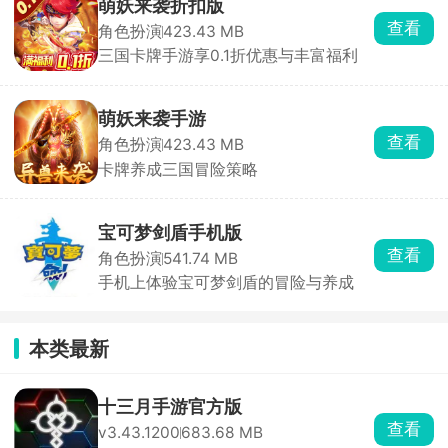
萌妖来袭折扣版
查看
角色扮演
423.43 MB
三国卡牌手游享0.1折优惠与丰富福利
萌妖来袭手游
查看
角色扮演
423.43 MB
卡牌养成三国冒险策略
宝可梦剑盾手机版
查看
角色扮演
541.74 MB
手机上体验宝可梦剑盾的冒险与养成
本类最新
十三月手游官方版
查看
v3.43.1200
683.68 MB