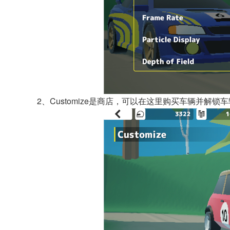
2、Customize是商店，可以在这里购买车辆并解锁