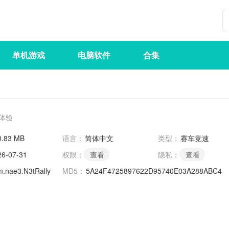
单机游戏
电脑软件
合集
体验
0.83 MB
语言：
简体中文
类型：
赛车竞速
26-07-31
权限：
查看
隐私：
查看
m.nae3.N3tRally
MD5：
5A24F4725897622D95740E03A288ABC4