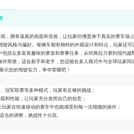
言
游戏，拥有逼真的画面和音效，让玩家仿佛置身于真实的赛车场
种驾驶风格与偏好。每辆车都有独特的外观设计和特点，玩家还可
中包括众多富有趣味的赛道和赛事任务，从经典拉力赛到现代越
操作简便，适合新手和老手，您还能在多人模式中与全球玩家同
，展示您的驾驶实力，争夺荣耀吧！
赛、冠军联赛等多种模式，玩家有足够的挑战；
外观和性能，让玩家充分发挥自己的创意；
让玩家在快速移动的赛车中也能感受到每一次细微的操作；
行适当的调整，挑战性十分高。