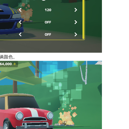
车辆颜色。