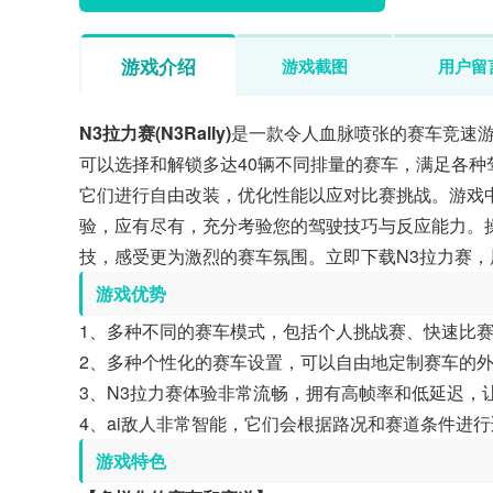
游戏介绍
游戏截图
用户留
N3拉力赛(N3Rally)
是一款令人血脉喷张的赛车竞速
可以选择和解锁多达40辆不同排量的赛车，满足各
它们进行自由改装，优化性能以应对比赛挑战。游戏
验，应有尽有，充分考验您的驾驶技巧与反应能力。
技，感受更为激烈的赛车氛围。立即下载N3拉力赛
游戏优势
1、多种不同的赛车模式，包括个人挑战赛、快速比
2、多种个性化的赛车设置，可以自由地定制赛车的
3、N3拉力赛体验非常流畅，拥有高帧率和低延迟，
4、ai敌人非常智能，它们会根据路况和赛道条件进
游戏特色