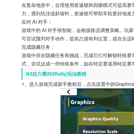
在复杂地形中，合理使用差速锁和四驱模式可提高赛
力，遇到坑洼或斜坡时，差速锁可帮助车轮更好地发
应对 AI 对手：
游戏中的 AI 对手很智能，会根据路况调整策略。
可尝试预判对手动作，提前占据有利位置，或在合适
完成隐藏任务：
游戏中存在隐藏任务和挑战，完成它们可解锁特殊赛
式，尝试达成一些特殊条件，如在特定赛道用特定赛
N3拉力赛(N3Rally)玩法教程
1、进入游戏完成新手教程后，点击设置中的Graphic