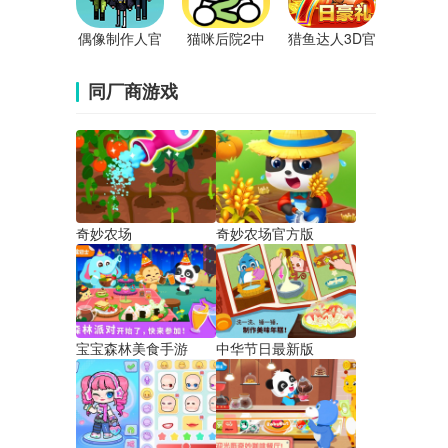
偶像制作人官
猫咪后院2中
猎鱼达人3D官
方版
文版
方正版
同厂商游戏
奇妙农场
奇妙农场官方版
宝宝森林美食手游
中华节日最新版