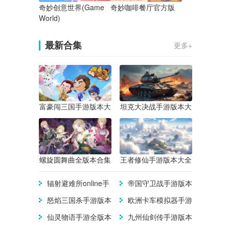
奇妙创意世界(Game
奇妙咖啡餐厅官方版
World)
最新合集
更多+
富豪闯三国手游版本大
坦克大决战手游版本大
全
全
螺旋圆舞曲全版本合集
王者修仙手游版本大全
辐射避难所online手
帝国守卫战手游版本
游版本大全
大全
怒焰三国杀手游版本
欧洲卡车模拟器手游
合集
版本合集
仙灵物语手游全版本
九州仙剑传手游版本
合集
大全