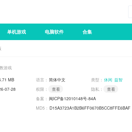
单机游戏
电脑软件
合集
版
教游戏
6.71 MB
语言：
简体中文
类型：
休闲
益智
26-07-28
权限：
查看
隐私：
查看
备案：
闽ICP备12010148号-84A
MD5：
D15A3723A1B2B6FF0670B5CC8FFE6BAF