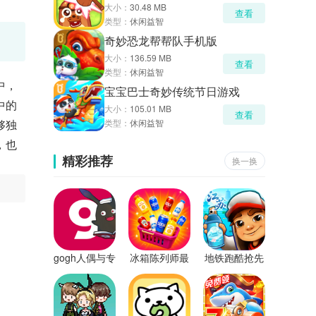
大小：
30.48 MB
查看
类型：
休闲益智
奇妙恐龙帮帮队手机版
大小：
136.59 MB
查看
类型：
休闲益智
中，
宝宝巴士奇妙传统节日游戏
中的
大小：
105.01 MB
查看
够独
类型：
休闲益智
，也
精彩推荐
换一换
gogh人偶与专
冰箱陈列师最
地铁跑酷抢先
注最新版
新版
版