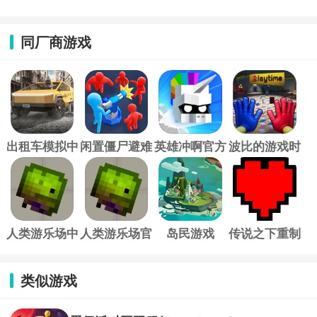
同厂商游戏
出租车模拟中
闲置僵尸避难
英雄冲啊官方
波比的游戏时
文版
所手游
正版
间手机版中文
版
人类游乐场中
人类游乐场官
岛民游戏
传说之下重制
文版
方版
(islanders)
版
类似游戏