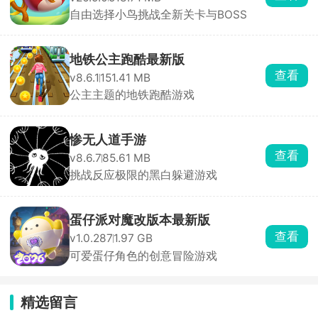
自由选择小鸟挑战全新关卡与BOSS
地铁公主跑酷最新版
查看
v8.6.1
151.41 MB
公主主题的地铁跑酷游戏
惨无人道手游
查看
v8.6.7
85.61 MB
挑战反应极限的黑白躲避游戏
蛋仔派对魔改版本最新版
查看
v1.0.287
1.97 GB
可爱蛋仔角色的创意冒险游戏
精选留言