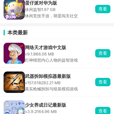
蛋仔派对华为版
查看
休闲益智
1.97 GB
休闲竞技手游，萌蛋闯关社交
本类最新
网络天才游戏中文版
查看
v9.1.9
66.06 MB
灯神猜想内心人物的益智游戏
武器拆卸模拟器最新版
查看
v157.618
282.21 MB
真实枪械拆卸与组装模拟游戏
少女养成日记最新版
查看
v3.9.2
164.96 MB