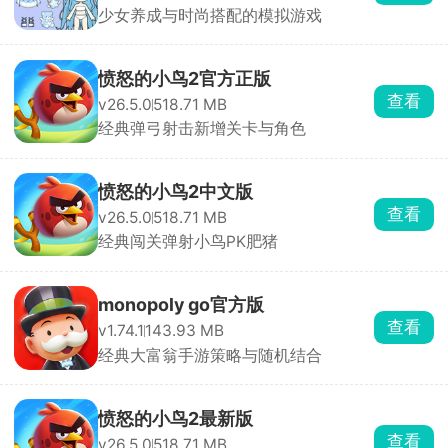
少女养成与时尚搭配的模拟游戏
愤怒的小鸟2官方正版
查看
v26.5.0
518.71 MB
经典弹弓射击新增关卡与角色
愤怒的小鸟2中文版
查看
v26.5.0
518.71 MB
经典闯关弹射小鸟PK肥猪
monopoly go官方版
查看
v1.74.1
143.93 MB
经典大富翁手游策略与随机结合
愤怒的小鸟2最新版
查看
v26.5.0
518.71 MB