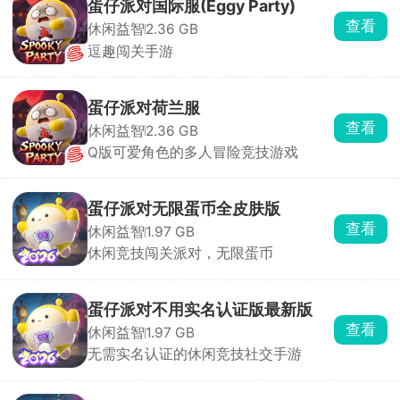
蛋仔派对国际服(Eggy Party)
查看
休闲益智
2.36 GB
逗趣闯关手游
蛋仔派对荷兰服
查看
休闲益智
2.36 GB
Q版可爱角色的多人冒险竞技游戏
蛋仔派对无限蛋币全皮肤版
查看
休闲益智
1.97 GB
休闲竞技闯关派对，无限蛋币
蛋仔派对不用实名认证版最新版
查看
休闲益智
1.97 GB
无需实名认证的休闲竞技社交手游