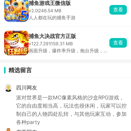
捕鱼游戏王微信版
查看
v2.0
246.54 MB
人人都在玩的捕鱼手游
捕鱼大决战官方正版
查看
v122.7.291
159.31 MB
画面升级，爆炸率升级，炮台升级，玩
法升级
精选留言
四川网友
派对世界是一款MC像素风格的沙盒RPG游戏，
它的自由度相当高，玩法也很休闲，玩家可以控
制自己的人物四处乱转，与其他玩家互动，参加
各种party