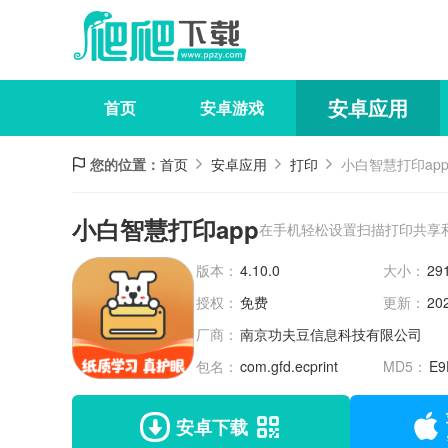
安卓应用
首页
安卓游戏
您的位置：
首页
安卓应用
打印
小白智慧打印ap
小白智慧打印app
在手机轻松设置扫描打印共享
版本：
4.10.0
大小：
29
授权：
免费
更新：
20
厂商：
南京功夫豆信息科技有限公司
包名：
com.gfd.ecprint
MD5：
E9
安卓下载