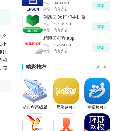
大小：
89.88 MB
查看
类型：
商务办公
创想云3d打印手机版
大小：
174.31 MB
查看
类型：
商务办公
办公
精臣云打印app
足不
大小：
157.29 MB
查看
能让
类型：
商务办公
料和
精彩推荐
换一换
，享
趣打印高级版
易隆创app
幸福路app
app