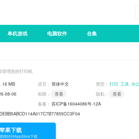
单机游戏
电脑软件
合集
p
和管理您的打印机
1.16 MB
语言：
简体中文
类型：
打印
工具
办
26-08-06
权限：
查看
隐私：
查看
备案：
苏ICP备16044086号-12A
DEBB5ABCD114A017C7B77855CC3F04
苹果下载
需跳转到AppStore下载