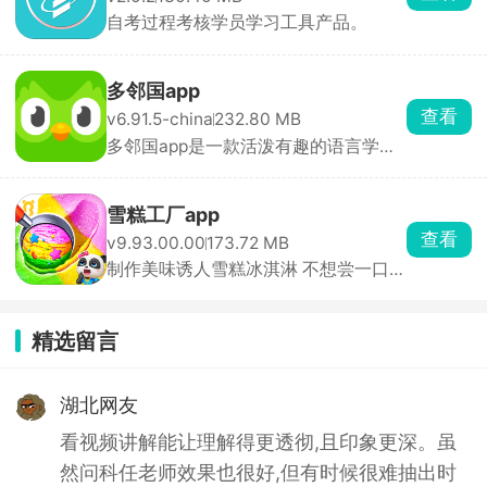
自考过程考核学员学习工具产品。
多邻国app
查看
v6.91.5-china
232.80 MB
多邻国app是一款活泼有趣的语言学习
应用，它通过游戏 ...
雪糕工厂app
查看
v9.93.00.00
173.72 MB
制作美味诱人雪糕冰淇淋 不想尝一口
吗？
精选留言
湖北网友
看视频讲解能让理解得更透彻,且印象更深。虽
然问科任老师效果也很好,但有时候很难抽出时