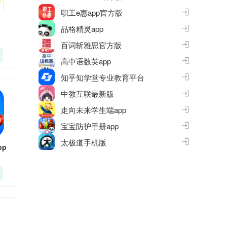
职工e惠app官方版
品格精灵app
百词斩雅思官方版
高中语数英app
知乎知学堂专业教育平台
中教互联最新版
走向未来学生端app
宝宝防护手册app
太极道手机版
pp