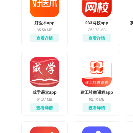
好医术app
233网校app
35.58 MB
252.73 MB
查看详情
查看详情
成学课堂app
建工社微课程app
61.37 MB
92.10 MB
查看详情
查看详情