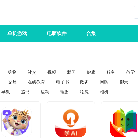
单机游戏
电脑软件
合集
购物
社交
视频
新闻
健康
服务
教学
交易
在线教育
电子书
政务
网购
聊天
早教
追书
运动
理财
物流
相机