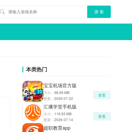
本类热门
宝宝机场官方版
大小：
98.99 MB
查看
更新：
2026-07-22
汇播学堂手机版
大小：
118.93 MB
查看
更新：
2026-07-14
超职教育app