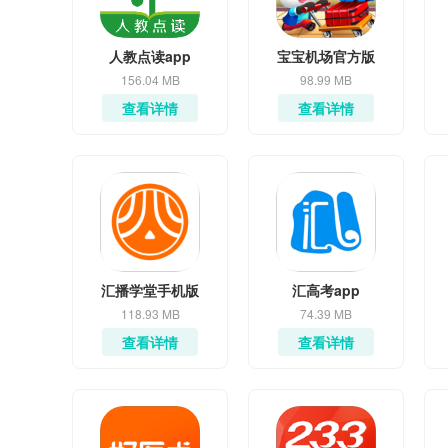
人教点读app
宝宝机场官方版
156.04 MB
98.99 MB
查看详情
查看详情
汇播学堂手机版
汇高考app
118.93 MB
74.39 MB
查看详情
查看详情