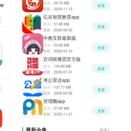
大小：
39.75 MB
pp
查看
更新：
2025-11-12
亿谷智慧教育app
大小：
51.89 MB
查看
更新：
2026-08-02
中教互联最新版
大小：
53.66 MB
查看
更新：
2026-03-10
百词斩雅思官方版
大小：
104.86 MB
查看
更新：
2026-07-31
考公雷达app
大小：
107.77 MB
查看
更新：
2026-04-02
管理圈app
大小：
27.90 MB
查看
更新：
2025-11-27
最新合集
更多+