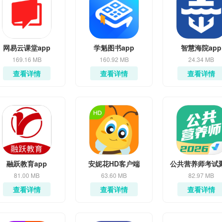
网易云课堂app
学魁图书app
智慧海院app
169.16 MB
160.92 MB
24.34 MB
查看详情
查看详情
查看详情
融跃教育app
安妮花HD客户端
公共营养师考试
库app
81.00 MB
63.60 MB
82.97 MB
查看详情
查看详情
查看详情