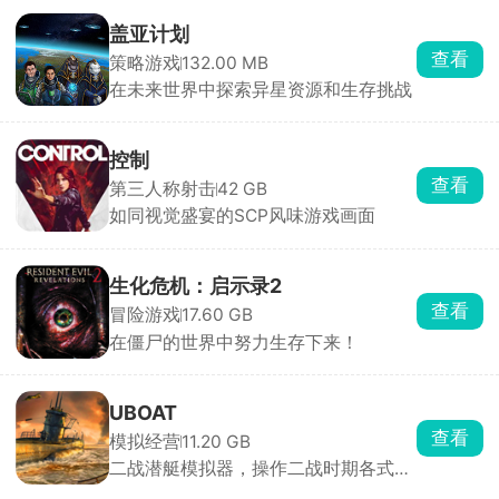
盖亚计划
查看
策略游戏
132.00 MB
在未来世界中探索异星资源和生存挑战
控制
查看
第三人称射击
42 GB
如同视觉盛宴的SCP风味游戏画面
生化危机：启示录2
查看
冒险游戏
17.60 GB
在僵尸的世界中努力生存下来！
UBOAT
查看
模拟经营
11.20 GB
二战潜艇模拟器，操作二战时期各式各
样的潜艇吧！