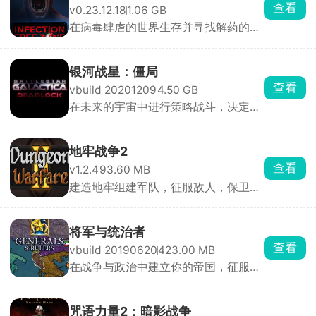
查看
v0.23.12.18
1.06 GB
在病毒肆虐的世界生存并寻找解药的冒
险游戏
银河战星：僵局
查看
vbuild 20201209
4.50 GB
在未来的宇宙中进行策略战斗，决定整
个星系的命运
地牢战争2
查看
v1.2.4
93.60 MB
建造地牢组建军队，征服敌人，保卫家
园
将军与统治者
查看
vbuild 20190620
423.00 MB
在战争与政治中建立你的帝国，征服世
界
咒语力量2：暗影战争