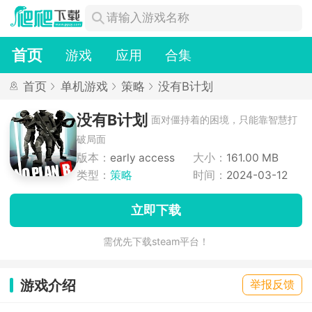
首页
游戏
应用
合集
首页
单机游戏
策略
没有B计划
没有B计划
面对僵持着的困境，只能靠智慧打
破局面
版本：
early access
大小：
161.00 MB
类型：
策略
时间：
2024-03-12
立即下载
需优先下载steam平台！
游戏介绍
举报反馈