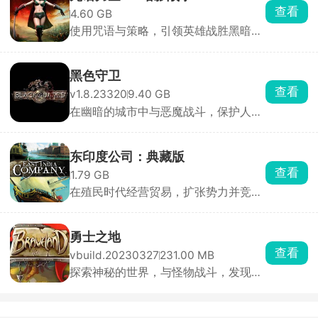
查看
4.60 GB
使用咒语与策略，引领英雄战胜黑暗势
力
黑色守卫
查看
v1.8.23320
9.40 GB
在幽暗的城市中与恶魔战斗，保护人类
免受威胁
东印度公司：典藏版
查看
1.79 GB
在殖民时代经营贸易，扩张势力并竞争
利润
勇士之地
查看
vbuild.20230327
231.00 MB
探索神秘的世界，与怪物战斗，发现宝
藏