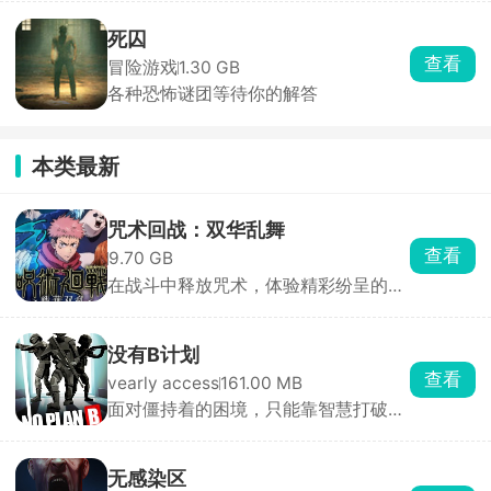
死囚
查看
冒险游戏
1.30 GB
各种恐怖谜团等待你的解答
本类最新
咒术回战：双华乱舞
查看
9.70 GB
在战斗中释放咒术，体验精彩纷呈的决
斗对决
没有B计划
查看
vearly access
161.00 MB
面对僵持着的困境，只能靠智慧打破局
面
无感染区