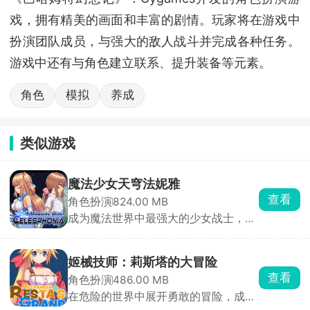
戏，拥有精美的画面和丰富的剧情。玩家将在游戏中
扮演团队成员，与强大的敌人战斗并完成各种任务。
游戏中还有与角色建立联系、提升装备等元素。
角色
模拟
养成
类似游戏
魔法少女天穹法妮雅
查看
角色扮演
824.00 MB
成为魔法世界中最强大的少女战士，守
护天穹的法妮雅！
姬械技师：莉斯塔的大冒险
查看
角色扮演
486.00 MB
在危险的世界中展开勇敢的冒险，成为
姬械技师的英雄！