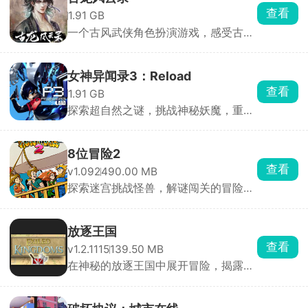
查看
1.91 GB
一个古风武侠角色扮演游戏，感受古龙
小说中的独特江湖风情
女神异闻录3：Reload
查看
1.91 GB
探索超自然之谜，挑战神秘妖魔，重制
经典战斗RPG
8位冒险2
查看
v1.092
490.00 MB
探索迷宫挑战怪兽，解谜闯关的冒险游
戏
放逐王国
查看
v1.2.1115
139.50 MB
在神秘的放逐王国中展开冒险，揭露真
相并重建王国