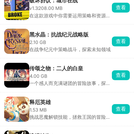
破坏协议：城市在线
查看
v1.3
208.00 MB
在这款游戏中你需要运用策略和资源管
理能力来建设和管理城市
黑水晶：抗战纪元战略版
查看
2.10 GB
在战争纪元中策略战斗，探索未知领域
传颂之物：二人的白皇
查看
4.00 GB
一个感人而充满谜团的冒险故事，探寻
二人之间的羁绊
释厄英雄
查看
1.53 MB
挑战恶魔解锁技能，拯救王国的冒险动
作RPG游戏