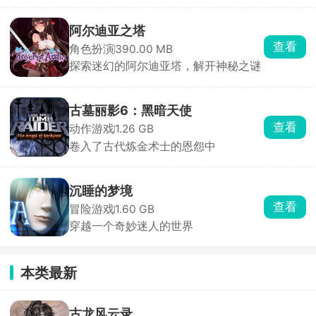
阿尔迪亚之塔
查看
角色扮演
390.00 MB
探索迷幻的阿尔迪亚塔，解开神秘之谜
古墓丽影6：黑暗天使
查看
动作游戏
1.26 GB
卷入了古代炼金术士的恩怨中
沉睡的梦境
查看
冒险游戏
1.60 GB
穿越一个奇妙迷人的世界
本类最新
古龙风云录