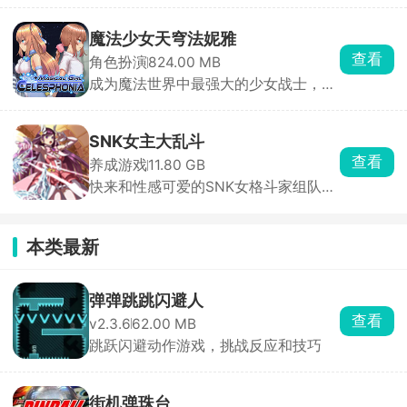
魔法少女天穹法妮雅
查看
角色扮演
824.00 MB
成为魔法世界中最强大的少女战士，守
护天穹的法妮雅！
SNK女主大乱斗
查看
养成游戏
11.80 GB
快来和性感可爱的SNK女格斗家组队开
始比赛格斗吧！
本类最新
弹弹跳跳闪避人
查看
v2.3.6
62.00 MB
跳跃闪避动作游戏，挑战反应和技巧
街机弹珠台