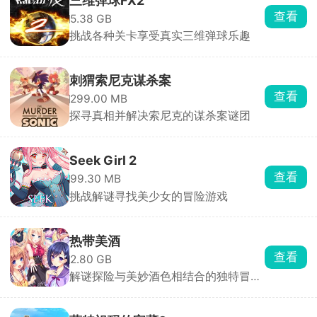
三维弹球FX2
查看
5.38 GB
挑战各种关卡享受真实三维弹球乐趣
刺猬索尼克谋杀案
查看
299.00 MB
探寻真相并解决索尼克的谋杀案谜团
Seek Girl 2
查看
99.30 MB
挑战解谜寻找美少女的冒险游戏
热带美酒
查看
2.80 GB
解谜探险与美妙酒色相结合的独特冒险
游戏