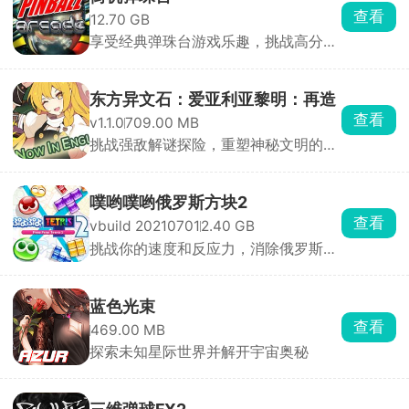
查看
12.70 GB
享受经典弹珠台游戏乐趣，挑战高分记
录！
东方异文石：爱亚利亚黎明：再造
查看
v1.1.0
709.00 MB
挑战强敌解谜探险，重塑神秘文明的命
运
噗哟噗哟俄罗斯方块2
查看
vbuild 20210701
2.40 GB
挑战你的速度和反应力，消除俄罗斯方
块，创造高分记录
蓝色光束
查看
469.00 MB
探索未知星际世界并解开宇宙奥秘