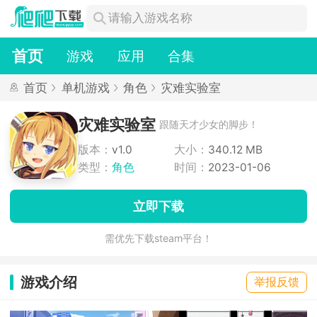
首页
游戏
应用
合集
首页
单机游戏
角色
灾难实验室
灾难实验室
跟随天才少女的脚步！
版本：
v1.0
大小：
340.12 MB
类型：
角色
时间：
2023-01-06
立即下载
需优先下载steam平台！
游戏介绍
举报反馈