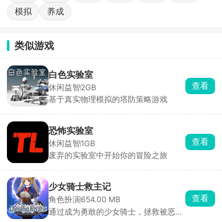
模拟
养成
类似游戏
白色实验室
查看
休闲益智
2GB
基于真实物理模拟的塔防策略游戏
恐怖实验室
查看
休闲益智
1GB
废弃的实验室中开始你的冒险之旅
少女骑士救主记
查看
角色扮演
654.00 MB
通过成为勇敢的少女骑士，拯救被恶势
力困扰的公主