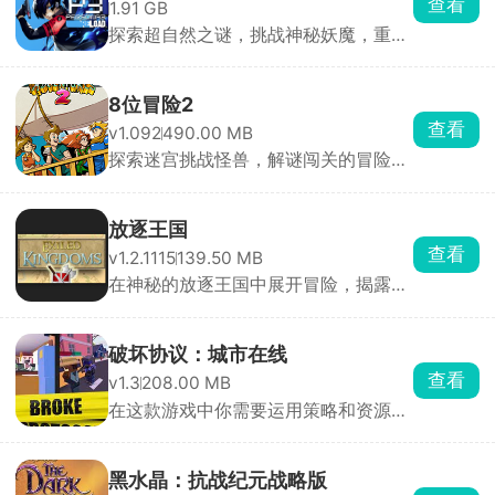
查看
1.91 GB
探索超自然之谜，挑战神秘妖魔，重制
经典战斗RPG
8位冒险2
查看
v1.092
490.00 MB
探索迷宫挑战怪兽，解谜闯关的冒险游
戏
放逐王国
查看
v1.2.1115
139.50 MB
在神秘的放逐王国中展开冒险，揭露真
相并重建王国
破坏协议：城市在线
查看
v1.3
208.00 MB
在这款游戏中你需要运用策略和资源管
理能力来建设和管理城市
黑水晶：抗战纪元战略版