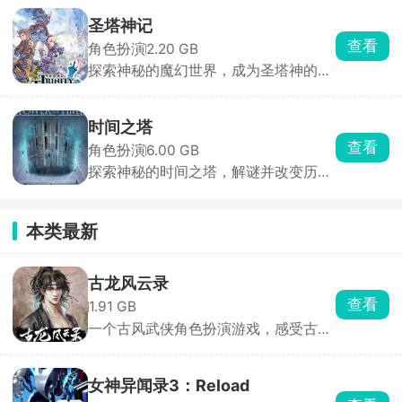
圣塔神记
查看
角色扮演
2.20 GB
探索神秘的魔幻世界，成为圣塔神的传
奇记载者
时间之塔
查看
角色扮演
6.00 GB
探索神秘的时间之塔，解谜并改变历史
的走向
本类最新
古龙风云录
查看
1.91 GB
一个古风武侠角色扮演游戏，感受古龙
小说中的独特江湖风情
女神异闻录3：Reload