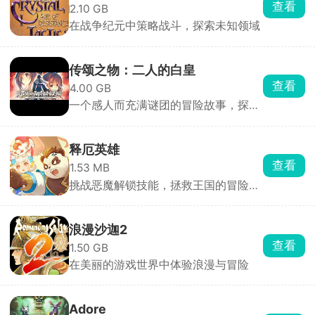
查看
2.10 GB
在战争纪元中策略战斗，探索未知领域
传颂之物：二人的白皇
查看
4.00 GB
一个感人而充满谜团的冒险故事，探寻
二人之间的羁绊
释厄英雄
查看
1.53 MB
挑战恶魔解锁技能，拯救王国的冒险动
作RPG游戏
浪漫沙迦2
查看
1.50 GB
在美丽的游戏世界中体验浪漫与冒险
Adore