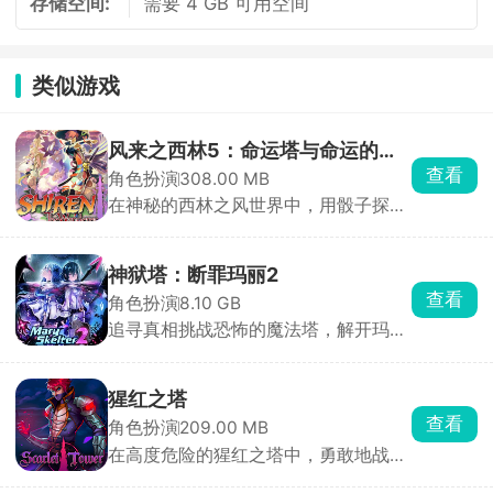
存储空间:
需要 4 GB 可用空间
类似游戏
风来之西林5：命运塔与命运的骰
查看
角色扮演
308.00 MB
子
在神秘的西林之风世界中，用骰子探索
塔内命运，并改变自己的命运
神狱塔：断罪玛丽2
查看
角色扮演
8.10 GB
追寻真相挑战恐怖的魔法塔，解开玛丽
的断罪之谜
猩红之塔
查看
角色扮演
209.00 MB
在高度危险的猩红之塔中，勇敢地战胜
无尽的怪物与暗黑势力