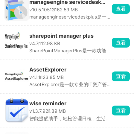
manageengine servicedesk
查看
v10.5.10512
162.59 MB
plus
manageengineservicedeskplus是一款
功能强大的IT服务 ...
sharepoint manager plus
查看
v4.7
112.98 KB
SharePointManagerPlus是一款功能强
大的SharePoint管 ...
AssetExplorer
查看
v4.1.1
123.85 MB
AssetExplorer是一款专业的IT资产管理
软件，可帮助企 ...
wise reminder
查看
v1.3.7.92
1.89 MB
智能提醒助手，轻松管理日程，生活工
作两不误