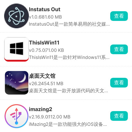
Instatus Out
查看
v1.0.6
81.60 MB
InstatusOut是一款简单易用的社交媒
体排版工具，提供 ...
ThisIsWin11
查看
v0.75.0
71.00 KB
ThisIsWin11是一款针对Windows11系
统定制的优化工具软 ...
桌面天文馆
查看
v26.2
454.51 MB
桌面天文馆是一款开放源代码的天文学
软件，可让用户通 ...
imazing2
查看
v2.16.9.0
112.00 MB
iMazing2是一款功能强大的iOS设备管
理软件，可以帮助 ...