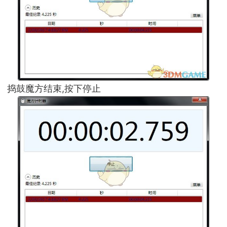
捣鼓魔方结束,按下停止