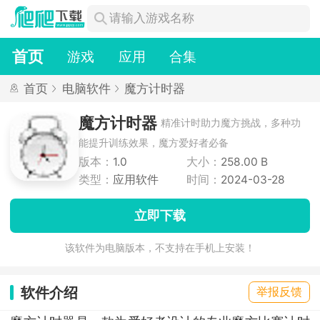
首页
游戏
应用
合集
首页
电脑软件
魔方计时器
魔方计时器
精准计时助力魔方挑战，多种功
能提升训练效果，魔方爱好者必备
版本：
1.0
大小：
258.00 B
类型：
应用软件
时间：
2024-03-28
立即下载
该软件为电脑版本，不支持在手机上安装！
软件介绍
举报反馈