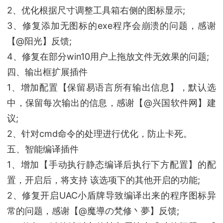
2、优化根据尺寸调整工具箱右侧的图标显示;
3、修复添加无图标的exe程序会崩溃的问题，感谢
【@阳光】反馈;
4、修复在部分win10用户上拖放文件无效果的问题;
四、输出框扩展插件
1、增加配置【保留易语言所有输出信息】，默认选
中，保留每次输出的信息，感谢【@兴国软件网】建
议;
2、针对cmd命令的处理进行优化，防止卡死。
五、智能编译插件
1、增加【手动执行静态编译后执行下方配置】的配
置，开启后，将支持 该选项下的其他开启的功能;
2、修复开启UAC小盾牌导致编译出来的程序图标异
常的问题，感谢【@魔導の梵修丶夢】反馈;