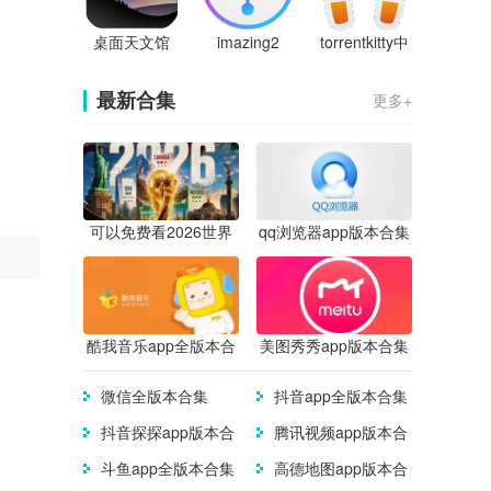
桌面天文馆
imazing2
torrentkitty中
文版
最新合集
更多+
可以免费看2026世界
qq浏览器app版本合集
杯直播的app合集
酷我音乐app全版本合
美图秀秀app版本合集
集
微信全版本合集
抖音app全版本合集
抖音探探app版本合
腾讯视频app版本合
集
集
斗鱼app全版本合集
高德地图app版本合