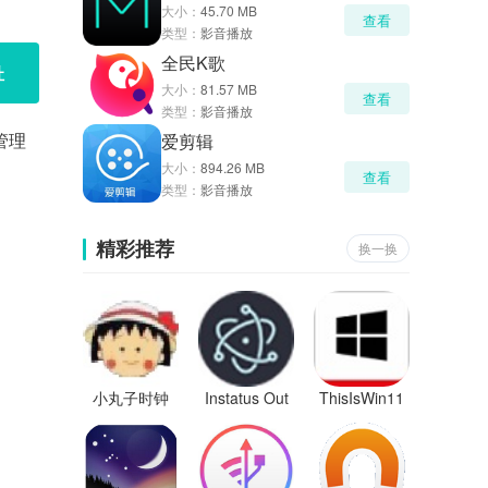
大小：
45.70 MB
查看
类型：
影音播放
全民K歌
址
大小：
81.57 MB
查看
类型：
影音播放
管理
爱剪辑
大小：
894.26 MB
查看
类型：
影音播放
精彩推荐
换一换
小丸子时钟
Instatus Out
ThisIsWin11