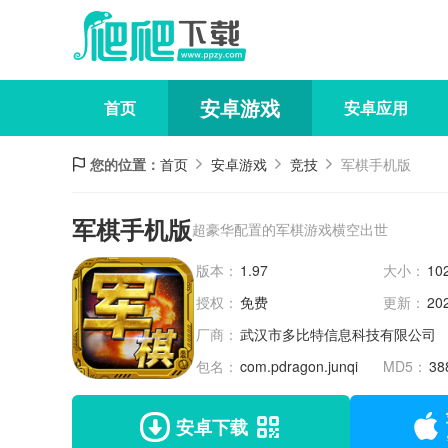
安卓游戏
首页
安卓应用
您的位置：
首页
安卓游戏
竞技
军棋手机版
军棋手机版
超豪华配置的军棋游戏横空出世
版本：
1.97
大小：
10
授权：
免费
更新：
20
厂商：
武汉市多比特信息科技有限公司
包名：
com.pdragon.junqi
MD5：
38
安卓下载