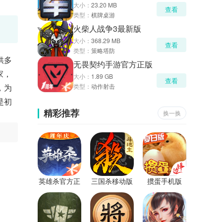
大小：
23.20 MB
查看
类型：
棋牌桌游
火柴人战争3最新版
大小：
368.29 MB
查看
类型：
策略塔防
供多
无畏契约手游官方正版
家，
大小：
1.89 GB
查看
，为
类型：
动作射击
是初
精彩推荐
换一换
英雄杀官方正
三国杀移动版
掼蛋手机版
版
官服