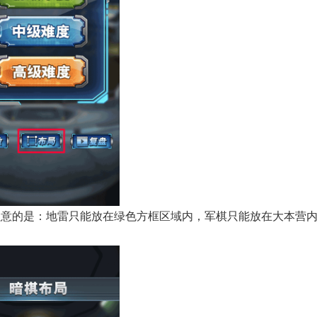
注意的是：地雷只能放在绿色方框区域内，军棋只能放在大本营