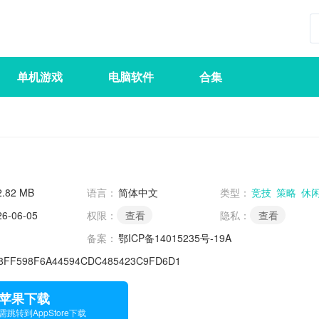
单机游戏
电脑软件
合集
2.82 MB
语言：
简体中文
类型：
竞技
策略
休
26-06-05
权限：
查看
隐私：
查看
备案：
鄂ICP备14015235号-19A
8FF598F6A44594CDC485423C9FD6D1
苹果下载
需跳转到AppStore下载