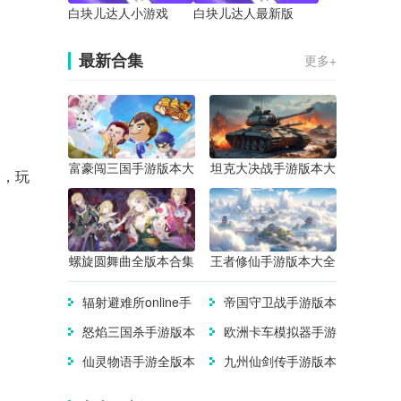
白块儿达人小游戏
白块儿达人最新版
最新合集
更多+
富豪闯三国手游版本大
坦克大决战手游版本大
择，玩
全
全
螺旋圆舞曲全版本合集
王者修仙手游版本大全
辐射避难所online手
帝国守卫战手游版本
游版本大全
大全
怒焰三国杀手游版本
欧洲卡车模拟器手游
合集
版本合集
仙灵物语手游全版本
九州仙剑传手游版本
合集
大全